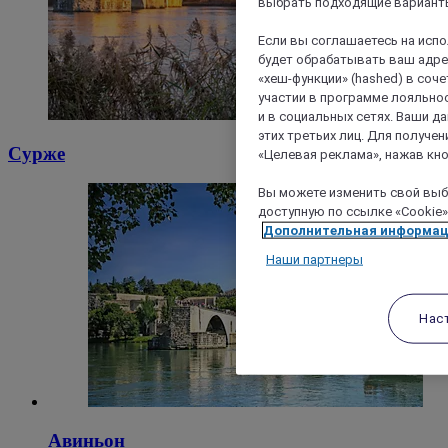
выбрать подходящие варианты
Если вы соглашаетесь на исп
будет обрабатывать ваш адрес
«хеш-функции» (hashed) в соч
участии в программе лояльнос
и в социальных сетях. Ваши 
этих третьих лиц. Для получ
Сурже
«Целевая реклама», нажав кно
Вы можете изменить свой выбо
доступную по ссылке «Cookie»
Дополнительная информа
Наши партнеры
Нас
Авиньон