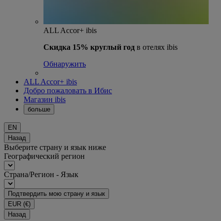
ALL Accor+ ibis
Скидка 15% круглый год
в отелях ibis
Обнаружить
ALL Accor+ ibis
Добро пожаловать в Ибис
Магазин ibis
больше
EN
Назад
Выберите страну и язык ниже
Географический регион
Страна/Регион - Язык
Подтвердить мою страну и язык
EUR
(€)
Назад