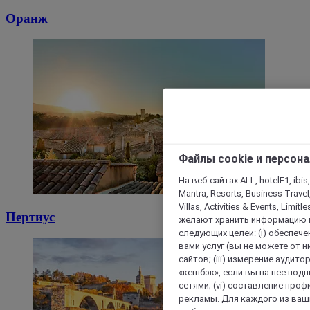
Оранж
Файлы cookie и персон
На веб-сайтах ALL, hotelF1, ibis,
Mantra, Resorts, Business Travel
Villas, Activities & Events, Limit
Пертиус
желают хранить информацию н
следующих целей: (i) обеспе
вами услуг (вы не можете от н
сайтов; (iii) измерение аудит
«кешбэк», если вы на нее под
сетями; (vi) составление про
рекламы. Для каждого из ваши