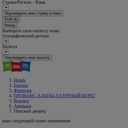
Страна/Регион - Язык
Подтвердить мою страну и язык
EUR
(€)
Назад
Выберите свою валюту ниже
Географический регион
Валюта
Подтвердить мою валюту
Hotels
Европа
Франция
ПРОВАНС-АЛЬПЫ-ЛАЗУРНЫЙ БЕРЕГ
Воклюз
Авиньон
Папский дворец
ваш следующий пункт назначения