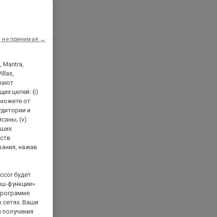
, не принимая →
, Mantra,
llas,
лают
х целей: (i)
 можете от
аудитории и
саны; (v)
аших
йств
вания, нажав
ccor будет
еш-функции»
 программе
 сетях. Ваши
я получения