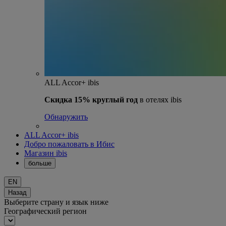
ALL Accor+ ibis
Скидка 15% круглый год
в отелях ibis
Обнаружить
ALL Accor+ ibis
Добро пожаловать в Ибис
Магазин ibis
больше
EN
Назад
Выберите страну и язык ниже
Географический регион