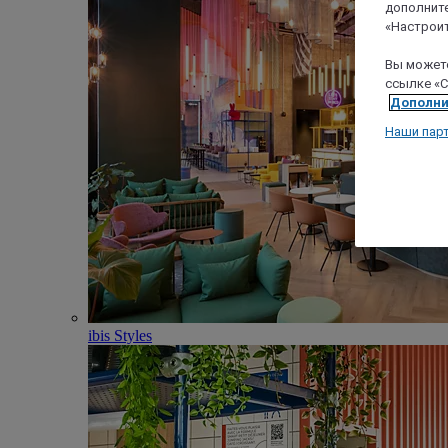
дополните
«Настроит
Вы можете
ссылке «C
Дополни
Наши пар
ibis Styles