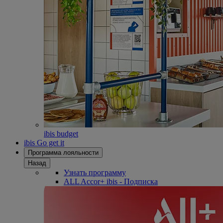
ibis budget
ibis Go get it
Программа лояльности
Назад
Узнать программу
ALL Accor+ ibis - Подписка