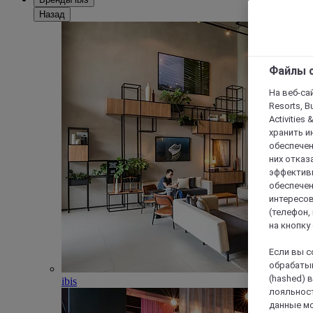
Назад
Файлы c
На веб-сайт
Resorts, B
Activities 
хранить и
обеспечен
них отказа
эффективн
обеспечен
интересов
(телефон,
на кнопку
Если вы с
обрабатыв
(hashed) 
ibis
лояльност
данные мо