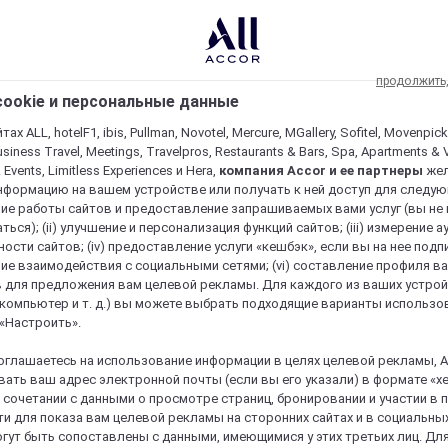
продолжить
ookie и персональные данные
ах ALL, hotelF1, ibis, Pullman, Novotel, Mercure, MGallery, Sofitel, Movenpick
usiness Travel, Meetings, Travelpros, Restaurants & Bars, Spa, Apartments & Vi
& Events, Limitless Experiences и Hera,
компания Accor и ее партнеры
же
нформацию на вашем устройстве или получать к ней доступ для следующи
ие работы сайтов и предоставление запрашиваемых вами услуг (вы не
ться); (ii) улучшение и персонализация функций сайтов; (iii) измерение 
ости сайтов; (iv) предоставление услуги «кешбэк», если вы на нее подпи
ие взаимодействия с социальными сетями; (vi) составление профиля в
 для предложения вам целевой рекламы. Для каждого из ваших устро
 компьютер и т. д.) вы можете выбрать подходящие варианты использо
 «Настроить».
оглашаетесь на использование информации в целях целевой рекламы, A
ать ваш адрес электронной почты (если вы его указали) в формате «х
в сочетании с данными о просмотре страниц, бронировании и участии в
и для показа вам целевой рекламы на сторонних сайтах и в социальных
гут быть сопоставлены с данными, имеющимися у этих третьих лиц. Дл