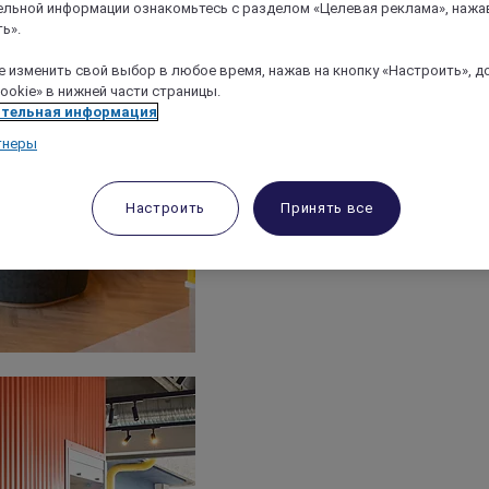
льной информации ознакомьтесь с разделом «Целевая реклама», нажа
ь».
 изменить свой выбор в любое время, нажав на кнопку «Настроить», д
ookie» в нижней части страницы.
тельная информация
тнеры
Настроить
Принять все