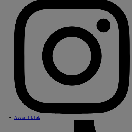
Accor TikTok