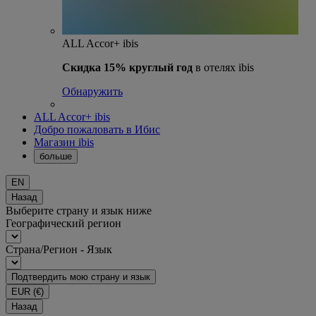
ALL Accor+ ibis
Скидка 15% круглый год
в отелях ibis
Обнаружить
ALL Accor+ ibis
Добро пожаловать в Ибис
Магазин ibis
больше
EN
Назад
Выберите страну и язык ниже
Географический регион
Страна/Регион - Язык
Подтвердить мою страну и язык
EUR
(€)
Назад