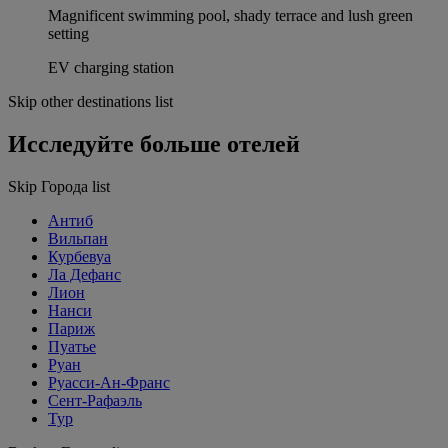
Magnificent swimming pool, shady terrace and lush green
setting
EV charging station
Skip other destinations list
Исследуйте больше отелей
Skip Города list
Антиб
Вильпан
Курбевуа
Ла Дефанс
Лион
Нанси
Париж
Пуатье
Руан
Руасси-Ан-Франс
Сент-Рафаэль
Тур