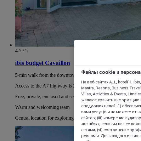
4.5 / 5
ibis budget Cavaillon
Файлы cookie и персон
5-min walk from the downtown area of Cavaillon
На веб-сайтах ALL, hotelF1, ibis,
Access to the A7 highway is 3 minutes away
Mantra, Resorts, Business Travel
Villas, Activities & Events, Limit
Free, private, enclosed and secure car park
желают хранить информацию н
следующих целей: (i) обеспе
Warm and welcoming team
вами услуг (вы не можете от н
Central location for exploring our beautiful region
сайтов; (iii) измерение аудит
«кешбэк», если вы на нее под
сетями; (vi) составление про
рекламы. Для каждого из ваши