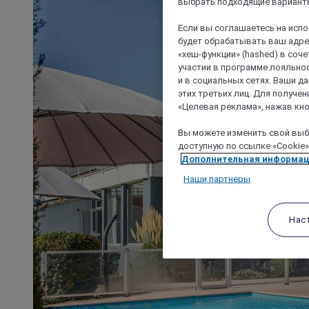
выбрать подходящие варианты
Если вы соглашаетесь на исп
будет обрабатывать ваш адрес
«хеш-функции» (hashed) в соч
участии в программе лояльнос
и в социальных сетях. Ваши 
этих третьих лиц. Для получ
«Целевая реклама», нажав кно
Вы можете изменить свой выбо
доступную по ссылке «Cookie»
Дополнительная информа
Наши партнеры
Нас