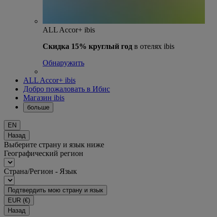
ALL Accor+ ibis
Скидка 15% круглый год
в отелях ibis
Обнаружить
ALL Accor+ ibis
Добро пожаловать в Ибис
Магазин ibis
больше
EN
Назад
Выберите страну и язык ниже
Географический регион
Страна/Регион - Язык
Подтвердить мою страну и язык
EUR
(€)
Назад