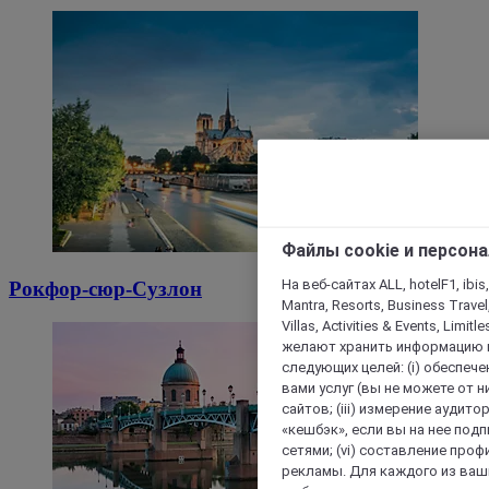
Файлы cookie и персон
На веб-сайтах ALL, hotelF1, ibis,
Рокфор-сюр-Сузлон
Mantra, Resorts, Business Travel
Villas, Activities & Events, Limit
желают хранить информацию н
следующих целей: (i) обеспе
вами услуг (вы не можете от н
сайтов; (iii) измерение аудит
«кешбэк», если вы на нее под
сетями; (vi) составление про
рекламы. Для каждого из ваши