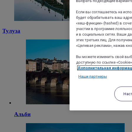
выбрать подходящие варианты
Если вы соглашаетесь на исп
будет обрабатывать ваш адрес
«хеш-функции» (hashed) в соч
участии в программе лояльнос
Тулуза
и в социальных сетях. Ваши 
этих третьих лиц. Для получ
«Целевая реклама», нажав кно
Вы можете изменить свой выбо
доступную по ссылке «Cookie»
Дополнительная информа
Наши партнеры
Нас
Альби