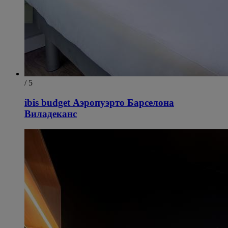
/ 5
ibis budget Аэропуэрто Барселона
Виладеканс