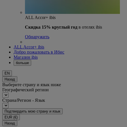
ALL Accor+ ibis
Скидка 15% круглый год
в отелях ibis
Обнаружить
ALL Accor+ ibis
Добро пожаловать в Ибис
Магазин ibis
больше
EN
Назад
Выберите страну и язык ниже
Географический регион
Страна/Регион - Язык
Подтвердить мою страну и язык
EUR
(€)
Назад