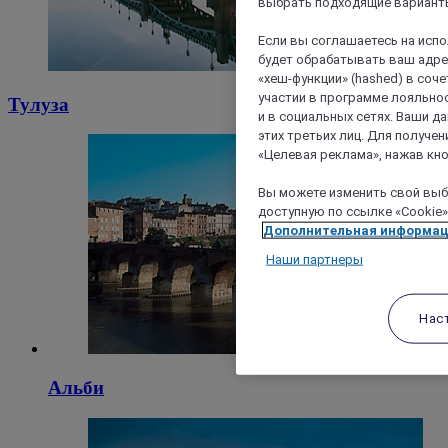
выбрать подходящие варианты
Если вы соглашаетесь на исп
будет обрабатывать ваш адрес
«хеш-функции» (hashed) в соч
участии в программе лояльнос
Тулуза
и в социальных сетях. Ваши 
этих третьих лиц. Для получ
«Целевая реклама», нажав кно
Вы можете изменить свой выбо
доступную по ссылке «Cookie»
Дополнительная информа
Наши партнеры
Нас
Альби