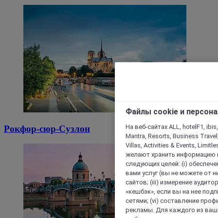
Файлы cookie и персон
На веб-сайтах ALL, hotelF1, ibis,
Рокфор-сюр-Сузлон
Mantra, Resorts, Business Travel
Villas, Activities & Events, Limit
желают хранить информацию н
следующих целей: (i) обеспе
вами услуг (вы не можете от н
сайтов; (iii) измерение аудит
«кешбэк», если вы на нее под
сетями; (vi) составление про
рекламы. Для каждого из ваши