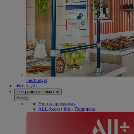
ibis budget
ibis Go get it
Программа лояльности
Назад
Узнать программу
ALL Accor+ ibis - Подписка