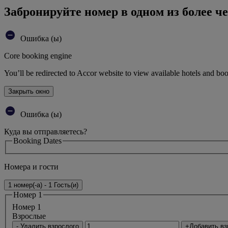
Забронируйте номер в одном из более че
Ошибка (ы)
Core booking engine
You’ll be redirected to Accor website to view available hotels and bo
Закрыть окно
Ошибка (ы)
Куда вы отправляетесь?
Booking Dates
Номера и гости
1 номер(-а) - 1 Гость(и)
Номер 1
Номер 1
Bзрослые
- Удалить взрослого
+Добавить вз