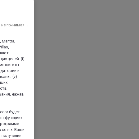
, не принимая →
, Mantra,
llas,
лают
х целей: (i)
 можете от
аудитории и
саны; (v)
аших
йств
вания, нажав
ccor будет
еш-функции»
 программе
 сетях. Ваши
я получения