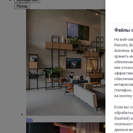
Назад
Файлы c
На веб-сайт
Resorts, B
Activities 
хранить и
обеспечен
них отказа
эффективн
обеспечен
интересов
(телефон,
на кнопку
Если вы с
обрабатыв
(hashed) 
ibis
лояльност
данные мо