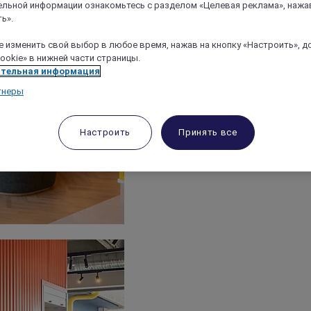
льной информации ознакомьтесь с разделом «Целевая реклама», нажа
ь».
 изменить свой выбор в любое время, нажав на кнопку «Настроить», д
ookie» в нижней части страницы.
тельная информация
тнеры
Настроить
Принять все