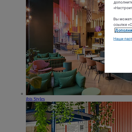
дополните
«Настроит
Вы можете
ссылке «C
Дополни
Наши пар
ibis Styles