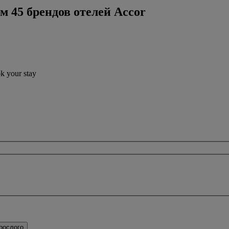
м 45 брендов отелей Accor
ok your stay
рослого