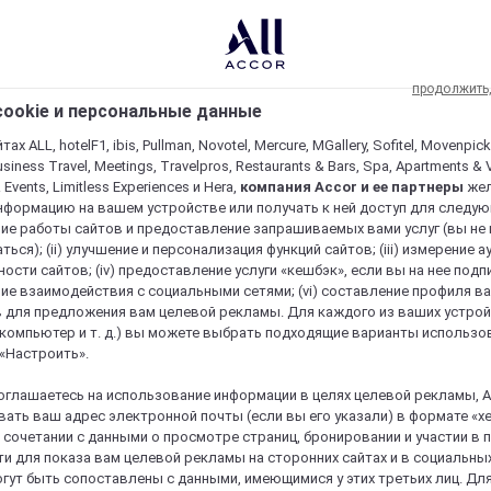
продолжить
ookie и персональные данные
ах ALL, hotelF1, ibis, Pullman, Novotel, Mercure, MGallery, Sofitel, Movenpick
usiness Travel, Meetings, Travelpros, Restaurants & Bars, Spa, Apartments & Vi
& Events, Limitless Experiences и Hera,
компания Accor и ее партнеры
же
нформацию на вашем устройстве или получать к ней доступ для следующи
ие работы сайтов и предоставление запрашиваемых вами услуг (вы не
ться); (ii) улучшение и персонализация функций сайтов; (iii) измерение 
ости сайтов; (iv) предоставление услуги «кешбэк», если вы на нее подпи
ие взаимодействия с социальными сетями; (vi) составление профиля в
 для предложения вам целевой рекламы. Для каждого из ваших устро
 компьютер и т. д.) вы можете выбрать подходящие варианты использо
 «Настроить».
оглашаетесь на использование информации в целях целевой рекламы, A
ать ваш адрес электронной почты (если вы его указали) в формате «х
в сочетании с данными о просмотре страниц, бронировании и участии в
и для показа вам целевой рекламы на сторонних сайтах и в социальных
гут быть сопоставлены с данными, имеющимися у этих третьих лиц. Дл