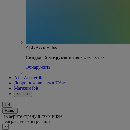
ALL Accor+ ibis
Скидка 15% круглый год
в отелях ibis
Обнаружить
ALL Accor+ ibis
Добро пожаловать в Ибис
Магазин ibis
больше
EN
Назад
Выберите страну и язык ниже
Географический регион