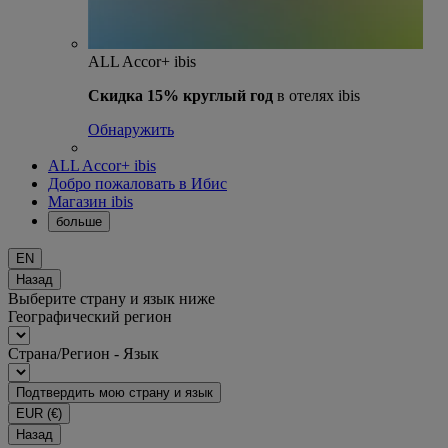
ALL Accor+ ibis
Скидка 15% круглый год
в отелях ibis
Обнаружить
ALL Accor+ ibis
Добро пожаловать в Ибис
Магазин ibis
больше
EN
Назад
Выберите страну и язык ниже
Географический регион
Страна/Регион - Язык
Подтвердить мою страну и язык
EUR
(€)
Назад