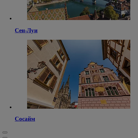
Сен-Луи
Сосайм