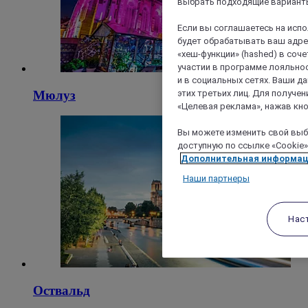
выбрать подходящие варианты
Если вы соглашаетесь на исп
будет обрабатывать ваш адрес
«хеш-функции» (hashed) в соч
участии в программе лояльнос
и в социальных сетях. Ваши 
этих третьих лиц. Для получ
Мюлуз
«Целевая реклама», нажав кно
Вы можете изменить свой выбо
доступную по ссылке «Cookie»
Дополнительная информа
Наши партнеры
Нас
Оствальд