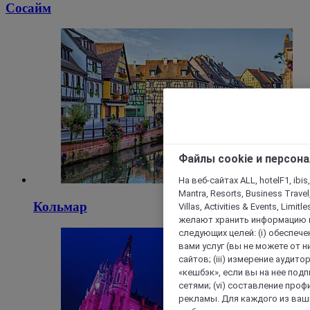
Сосайм
Файлы cookie и персон
На веб-сайтах ALL, hotelF1, ibis,
Mantra, Resorts, Business Travel
Кольмар
Villas, Activities & Events, Limit
желают хранить информацию н
следующих целей: (i) обеспе
вами услуг (вы не можете от н
сайтов; (iii) измерение аудит
«кешбэк», если вы на нее под
сетями; (vi) составление про
рекламы. Для каждого из ваши