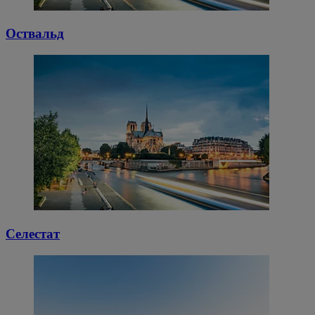
Оствальд
Селестат