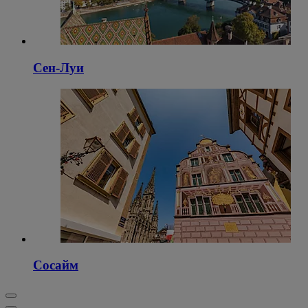
Сен-Луи
Сосайм