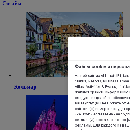
Сосайм
Файлы cookie и персон
На веб-сайтах ALL, hotelF1, ibis,
Mantra, Resorts, Business Travel
Кольмар
Villas, Activities & Events, Limit
желают хранить информацию н
следующих целей: (i) обеспе
вами услуг (вы не можете от н
сайтов; (iii) измерение аудит
«кешбэк», если вы на нее под
сетями; (vi) составление про
рекламы. Для каждого из ваши