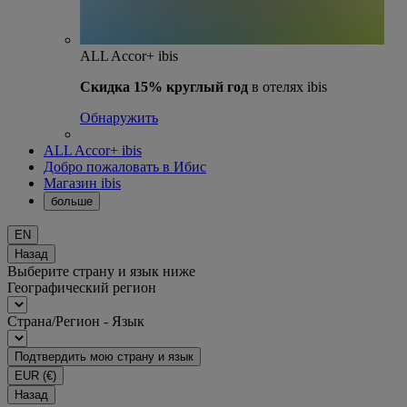
ALL Accor+ ibis
Скидка 15% круглый год
в отелях ibis
Обнаружить
ALL Accor+ ibis
Добро пожаловать в Ибис
Магазин ibis
больше
EN
Назад
Выберите страну и язык ниже
Географический регион
Страна/Регион - Язык
Подтвердить мою страну и язык
EUR
(€)
Назад