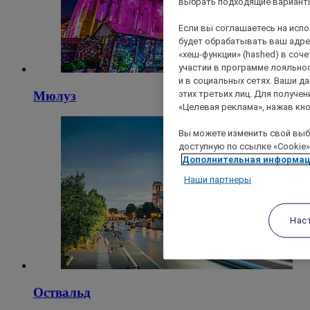
выбрать подходящие варианты
Если вы соглашаетесь на исп
будет обрабатывать ваш адрес
«хеш-функции» (hashed) в соч
участии в программе лояльнос
и в социальных сетях. Ваши 
этих третьих лиц. Для получ
Мюлуз
«Целевая реклама», нажав кно
Вы можете изменить свой выбо
доступную по ссылке «Cookie»
Дополнительная информа
Наши партнеры
Нас
Оствальд