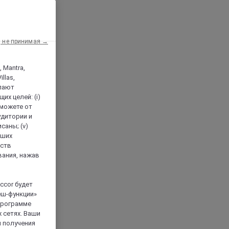
, не принимая →
, Mantra,
llas,
лают
х целей: (i)
 можете от
аудитории и
саны; (v)
аших
йств
вания, нажав
ccor будет
еш-функции»
 программе
 сетях. Ваши
я получения