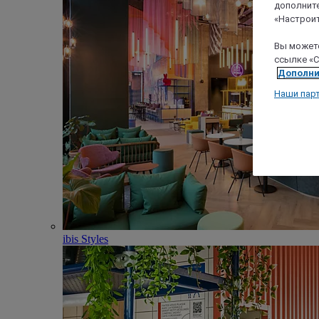
дополните
«Настроит
Вы можете
ссылке «C
Дополни
Наши пар
ibis Styles