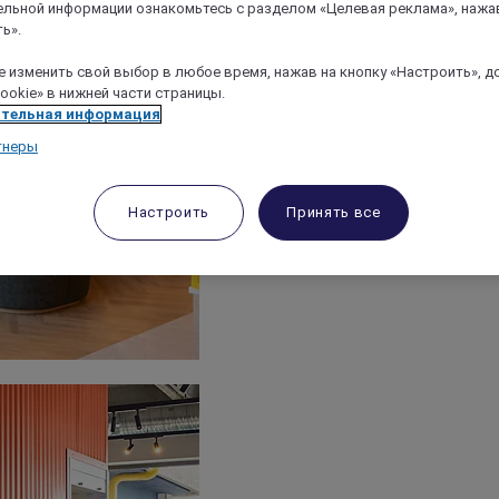
льной информации ознакомьтесь с разделом «Целевая реклама», нажа
ь».
 изменить свой выбор в любое время, нажав на кнопку «Настроить», д
ookie» в нижней части страницы.
тельная информация
тнеры
Настроить
Принять все