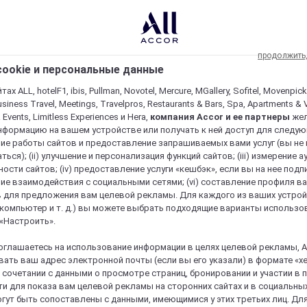
продолжить
ookie и персональные данные
ах ALL, hotelF1, ibis, Pullman, Novotel, Mercure, MGallery, Sofitel, Movenpick
usiness Travel, Meetings, Travelpros, Restaurants & Bars, Spa, Apartments & Vi
& Events, Limitless Experiences и Hera,
компания Accor и ее партнеры
же
нформацию на вашем устройстве или получать к ней доступ для следующи
ие работы сайтов и предоставление запрашиваемых вами услуг (вы не
ться); (ii) улучшение и персонализация функций сайтов; (iii) измерение 
ости сайтов; (iv) предоставление услуги «кешбэк», если вы на нее подпи
ие взаимодействия с социальными сетями; (vi) составление профиля в
 для предложения вам целевой рекламы. Для каждого из ваших устро
 компьютер и т. д.) вы можете выбрать подходящие варианты использо
 «Настроить».
оглашаетесь на использование информации в целях целевой рекламы, A
ать ваш адрес электронной почты (если вы его указали) в формате «х
в сочетании с данными о просмотре страниц, бронировании и участии в
и для показа вам целевой рекламы на сторонних сайтах и в социальных
гут быть сопоставлены с данными, имеющимися у этих третьих лиц. Дл