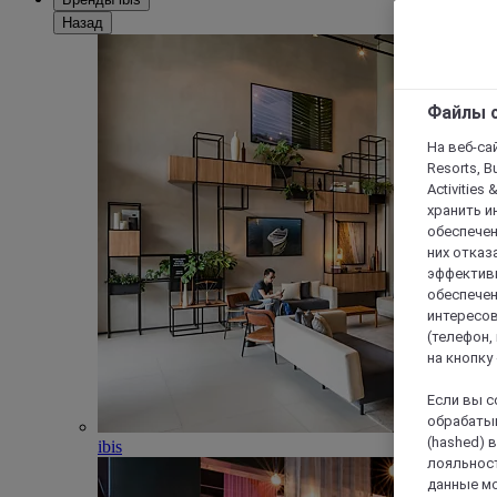
Назад
Файлы c
На веб-сайт
Resorts, B
Activities 
хранить и
обеспечен
них отказа
эффективн
обеспечен
интересов
(телефон,
на кнопку
Если вы с
обрабатыв
(hashed) 
ibis
лояльност
данные мо