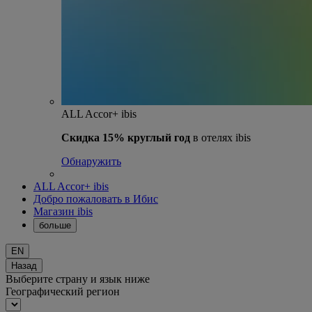
ALL Accor+ ibis
Скидка 15% круглый год
в отелях ibis
Обнаружить
ALL Accor+ ibis
Добро пожаловать в Ибис
Магазин ibis
больше
EN
Назад
Выберите страну и язык ниже
Географический регион