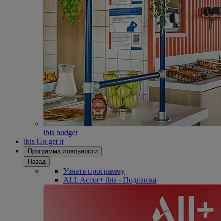
ibis budget
ibis Go get it
Программа лояльности
Назад
Узнать программу
ALL Accor+ ibis - Подписка