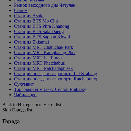
Рынок выходного дня Чатучак
Силом
Станция Asoke
Станция BTS Mo Chit
Станция BTS Phra Khanong
Станция BTS Sala Daeng
Станция BTS Saphan Khwai
Станция Ekkamai
Станция MRT Chatuchak Park
Станция MRT Kamphaeng Phet
Станция MRT Lat Phrao
Станция MRT Phetchaburi
Станция MRT Ratchadaphisek
Станция поезда из аэропорта Lat Krabang
Станция поезда из аэропорта Ratchaprarop
Сухумвит
Торговый комплекс Central Embassy
Чайна-таун
Back to Интересные места list
Skip Города list
Города