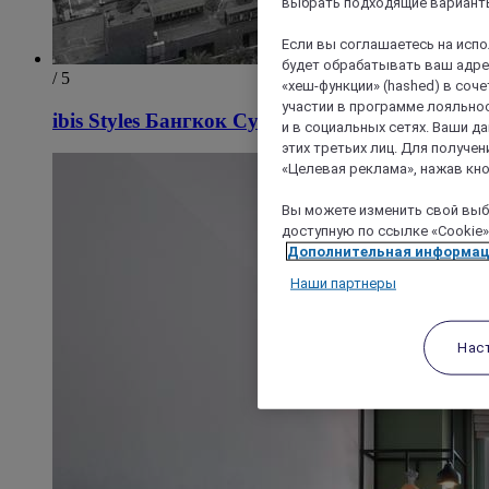
выбрать подходящие варианты
Если вы соглашаетесь на исп
будет обрабатывать ваш адрес
/ 5
«хеш-функции» (hashed) в соч
участии в программе лояльнос
ibis Styles Бангкок Сухумвит 4
и в социальных сетях. Ваши 
этих третьих лиц. Для получ
«Целевая реклама», нажав кно
Вы можете изменить свой выбо
доступную по ссылке «Cookie»
Дополнительная информа
Наши партнеры
Нас