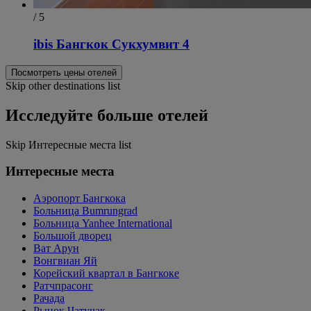
/ 5
ibis Бангкок Сукхумвит 4
Посмотреть цены отелей
Skip other destinations list
Исследуйте больше отелей
Skip Интересные места list
Интересные места
Аэропорт Бангкока
Больница Bumrungrad
Больница Yanhee International
Большой дворец
Ват Арун
Вонгвиан Яй
Корейский квартал в Бангкоке
Ратчпрасонг
Рачада
Рынок Чатучак