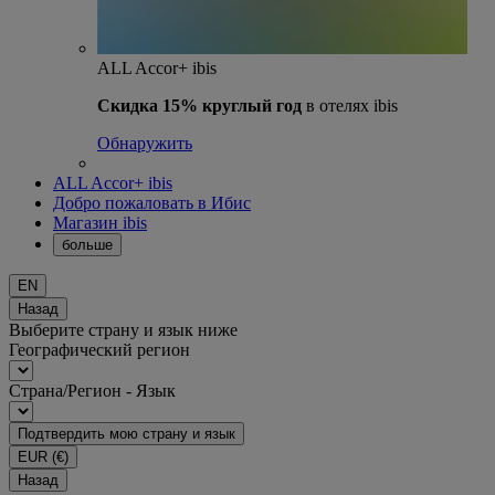
ALL Accor+ ibis
Скидка 15% круглый год
в отелях ibis
Обнаружить
ALL Accor+ ibis
Добро пожаловать в Ибис
Магазин ibis
больше
EN
Назад
Выберите страну и язык ниже
Географический регион
Страна/Регион - Язык
Подтвердить мою страну и язык
EUR
(€)
Назад