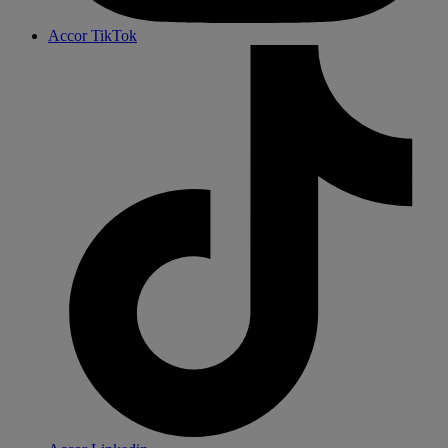
Accor TikTok