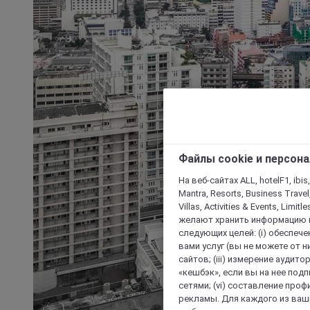
Файлы cookie и персон
На веб-сайтах ALL, hotelF1, ibis,
Mantra, Resorts, Business Travel
Villas, Activities & Events, Limit
желают хранить информацию н
следующих целей: (i) обеспе
вами услуг (вы не можете от н
сайтов; (iii) измерение аудит
«кешбэк», если вы на нее под
сетями; (vi) составление про
рекламы. Для каждого из ваши