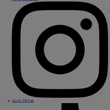
Accor TikTok