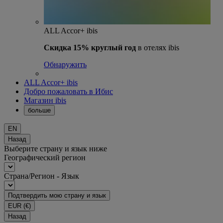
ALL Accor+ ibis
Скидка 15% круглый год
в отелях ibis
Обнаружить
ALL Accor+ ibis
Добро пожаловать в Ибис
Магазин ibis
больше
EN
Назад
Выберите страну и язык ниже
Географический регион
Страна/Регион - Язык
Подтвердить мою страну и язык
EUR
(€)
Назад