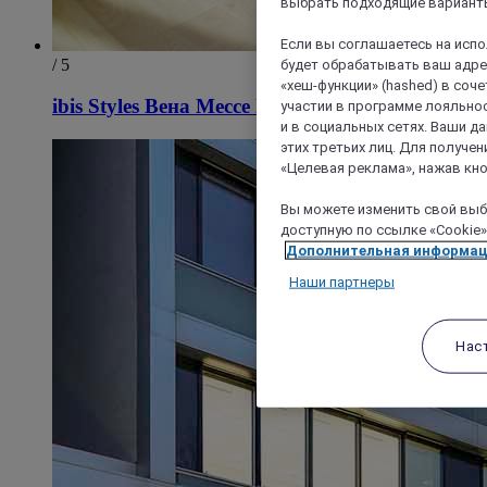
выбрать подходящие варианты
Если вы соглашаетесь на исп
/ 5
будет обрабатывать ваш адрес
«хеш-функции» (hashed) в соч
ibis Styles Вена Мессе Пратер
участии в программе лояльнос
и в социальных сетях. Ваши 
этих третьих лиц. Для получ
«Целевая реклама», нажав кно
Вы можете изменить свой выбо
доступную по ссылке «Cookie»
Дополнительная информа
Наши партнеры
Нас