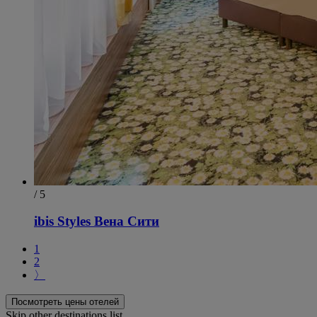
/ 5
ibis Styles Вена Сити
1
2
〉
Посмотреть цены отелей
Skip other destinations list