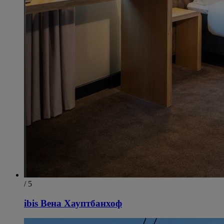
/ 5
ibis Вена Хауптбанхоф