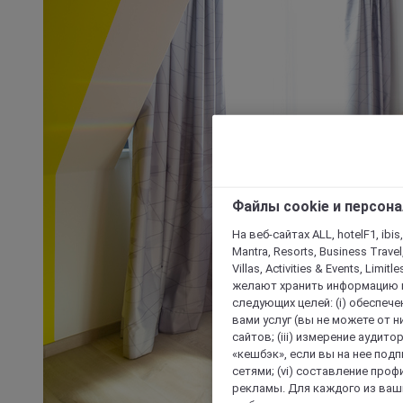
Файлы cookie и персон
На веб-сайтах ALL, hotelF1, ibis,
Mantra, Resorts, Business Travel
Villas, Activities & Events, Limit
желают хранить информацию н
следующих целей: (i) обеспе
вами услуг (вы не можете от н
сайтов; (iii) измерение аудит
«кешбэк», если вы на нее под
сетями; (vi) составление про
рекламы. Для каждого из ваши