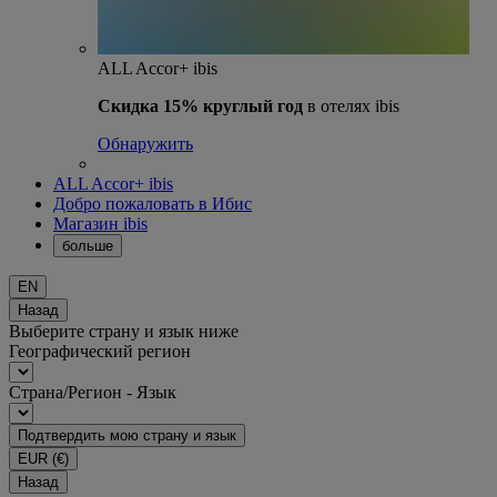
ALL Accor+ ibis
Скидка 15% круглый год
в отелях ibis
Обнаружить
ALL Accor+ ibis
Добро пожаловать в Ибис
Магазин ibis
больше
EN
Назад
Выберите страну и язык ниже
Географический регион
Страна/Регион - Язык
Подтвердить мою страну и язык
EUR
(€)
Назад