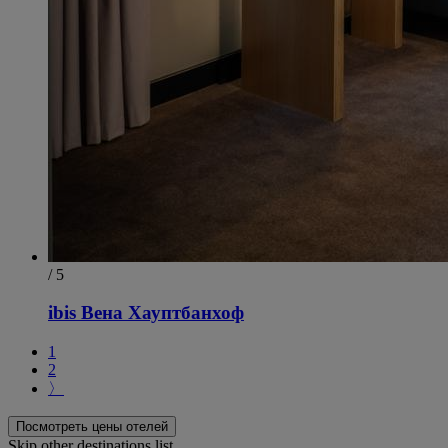
/ 5
ibis Вена Хауптбанхоф
1
2
〉
Посмотреть цены отелей
Skip other destinations list