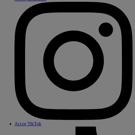
Accor TikTok