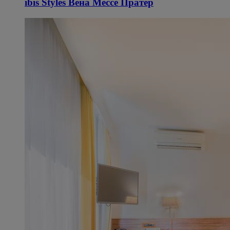
ibis Styles Вена Мессе Пратер