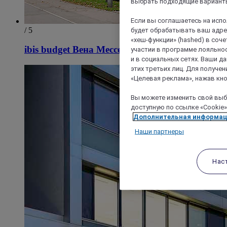
выбрать подходящие варианты
Если вы соглашаетесь на исп
/ 5
будет обрабатывать ваш адрес
«хеш-функции» (hashed) в соч
ibis budget Вена Мессе
участии в программе лояльнос
и в социальных сетях. Ваши 
этих третьих лиц. Для получ
«Целевая реклама», нажав кно
Вы можете изменить свой выбо
доступную по ссылке «Cookie»
Дополнительная информа
Наши партнеры
Нас