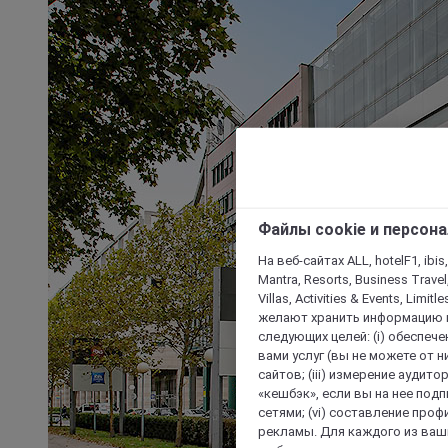
Файлы cookie и персон
На веб-сайтах ALL, hotelF1, ibis,
Mantra, Resorts, Business Travel
Villas, Activities & Events, Limit
желают хранить информацию н
следующих целей: (i) обеспе
вами услуг (вы не можете от н
сайтов; (iii) измерение аудит
«кешбэк», если вы на нее под
сетями; (vi) составление про
рекламы. Для каждого из ваши