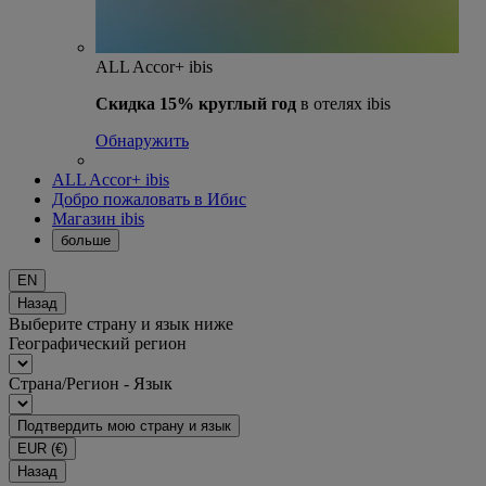
ALL Accor+ ibis
Скидка 15% круглый год
в отелях ibis
Обнаружить
ALL Accor+ ibis
Добро пожаловать в Ибис
Магазин ibis
больше
EN
Назад
Выберите страну и язык ниже
Географический регион
Страна/Регион - Язык
Подтвердить мою страну и язык
EUR
(€)
Назад