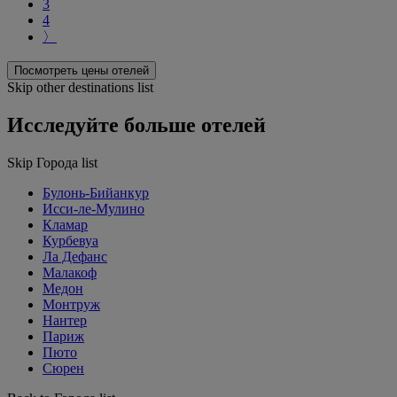
3
4
〉
Посмотреть цены отелей
Skip other destinations list
Исследуйте больше отелей
Skip Города list
Булонь-Бийанкур
Исси-ле-Мулино
Кламар
Курбевуа
Ла Дефанс
Малакоф
Медон
Монтруж
Нантер
Париж
Пюто
Сюрен