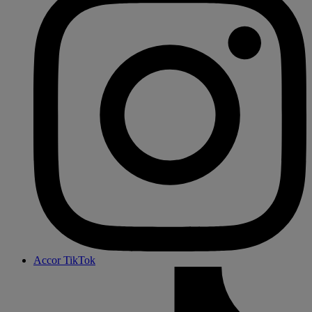
Accor TikTok