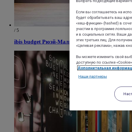
выбрать подходящие варианты
Если вы соглашаетесь на исп
будет обрабатывать ваш адрес
«хеш-функции» (hashed) в соч
участии в программе лояльнос
/ 5
и в социальных сетях. Ваши 
этих третьих лиц. Для получ
ibis budget Рюэй-Малмезон
«Целевая реклама», нажав кно
Вы можете изменить свой выбо
доступную по ссылке «Cookie»
Дополнительная информа
Наши партнеры
Нас