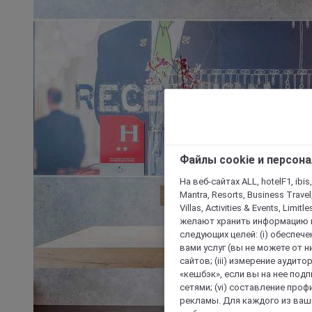
Файлы cookie и персон
На веб-сайтах ALL, hotelF1, ibis,
Mantra, Resorts, Business Travel
Villas, Activities & Events, Limit
желают хранить информацию н
следующих целей: (i) обеспе
вами услуг (вы не можете от н
сайтов; (iii) измерение аудит
«кешбэк», если вы на нее под
сетями; (vi) составление про
рекламы. Для каждого из ваши