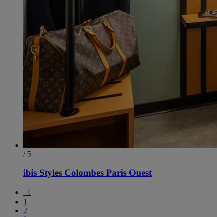
/ 5
ibis Styles Colombes Paris Ouest
〈
1
2