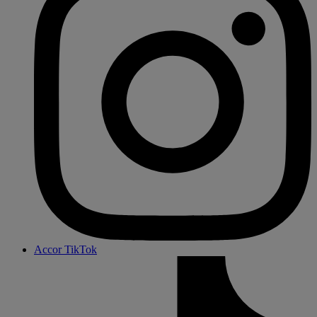
Accor TikTok