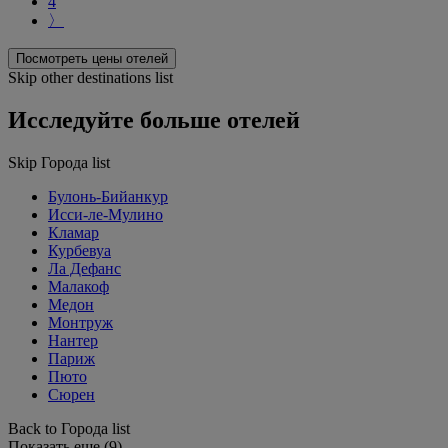
4
〉
Посмотреть цены отелей
Skip other destinations list
Исследуйте больше отелей
Skip Города list
Булонь-Бийанкур
Исси-ле-Мулино
Кламар
Курбевуа
Ла Дефанс
Малакоф
Медон
Монтруж
Нантер
Париж
Пюто
Сюрен
Back to Города list
Показать еще (9)