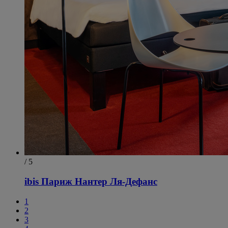
/ 5
ibis Париж Нантер Ля-Дефанс
1
2
3