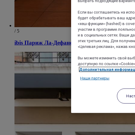
выбрать подходящие варианты
Если вы соглашаетесь на исп
будет обрабатывать ваш адрес
«хеш-функции» (hashed) в соч
участии в программе лояльнос
/ 5
и в социальных сетях. Ваши 
этих третьих лиц. Для получ
ibis Париж Ла-Дефанс Эспланада
«Целевая реклама», нажав кно
Вы можете изменить свой выбо
доступную по ссылке «Cookie»
Дополнительная информа
Наши партнеры
Нас