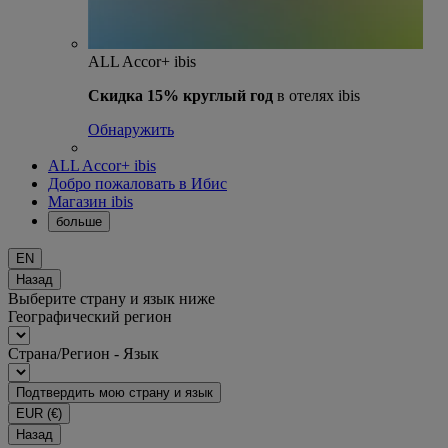
ALL Accor+ ibis
Скидка 15% круглый год
в отелях ibis
Обнаружить
ALL Accor+ ibis
Добро пожаловать в Ибис
Магазин ibis
больше
EN
Назад
Выберите страну и язык ниже
Географический регион
Страна/Регион - Язык
Подтвердить мою страну и язык
EUR
(€)
Назад