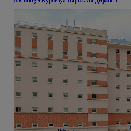
ibis budget Курбевуа Париж Ла Дефанс 1