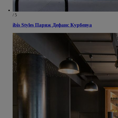
/ 5
ibis Styles Париж Дефанс Курбевуа