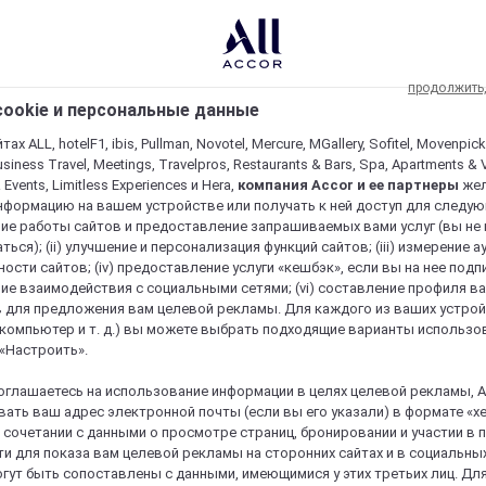
продолжить
ookie и персональные данные
ах ALL, hotelF1, ibis, Pullman, Novotel, Mercure, MGallery, Sofitel, Movenpick
usiness Travel, Meetings, Travelpros, Restaurants & Bars, Spa, Apartments & Vi
& Events, Limitless Experiences и Hera,
компания Accor и ее партнеры
же
нформацию на вашем устройстве или получать к ней доступ для следующи
ие работы сайтов и предоставление запрашиваемых вами услуг (вы не
ться); (ii) улучшение и персонализация функций сайтов; (iii) измерение 
ости сайтов; (iv) предоставление услуги «кешбэк», если вы на нее подпи
ие взаимодействия с социальными сетями; (vi) составление профиля в
 для предложения вам целевой рекламы. Для каждого из ваших устро
 компьютер и т. д.) вы можете выбрать подходящие варианты использо
 «Настроить».
оглашаетесь на использование информации в целях целевой рекламы, A
ать ваш адрес электронной почты (если вы его указали) в формате «х
в сочетании с данными о просмотре страниц, бронировании и участии в
и для показа вам целевой рекламы на сторонних сайтах и в социальных
гут быть сопоставлены с данными, имеющимися у этих третьих лиц. Дл