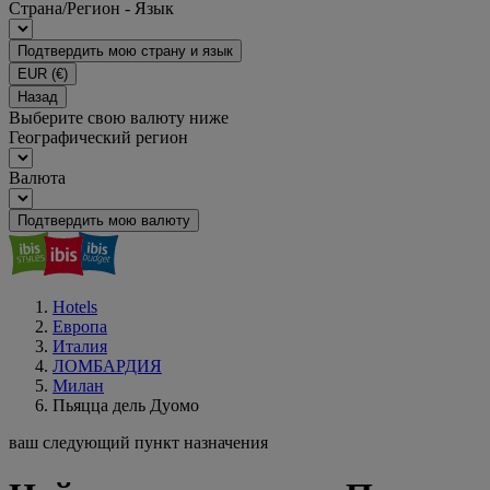
Страна/Регион - Язык
Подтвердить мою страну и язык
EUR
(€)
Назад
Выберите свою валюту ниже
Географический регион
Валюта
Подтвердить мою валюту
Hotels
Европа
Италия
ЛОМБАРДИЯ
Милан
Пьяцца дель Дуомо
ваш следующий пункт назначения