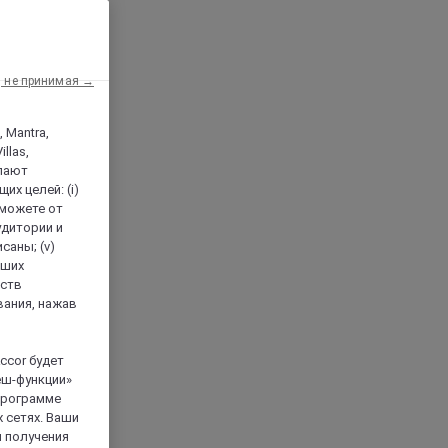
, не принимая →
, Mantra,
llas,
лают
х целей: (i)
 можете от
аудитории и
саны; (v)
аших
йств
вания, нажав
ccor будет
еш-функции»
 программе
 сетях. Ваши
я получения