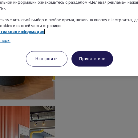
льной информации ознакомьтесь с разделом «Целевая реклама», нажа
ь».
 изменить свой выбор в любое время, нажав на кнопку «Настроить», д
ookie» в нижней части страницы.
тельная информация
тнеры
Настроить
Принять все