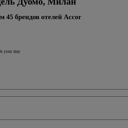
дель Дуомо, Милан
м 45 брендов отелей Accor
ok your stay