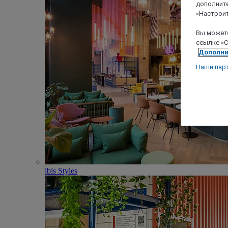
дополните
«Настроит
Вы можете
ссылке «C
Дополни
Наши пар
ibis Styles