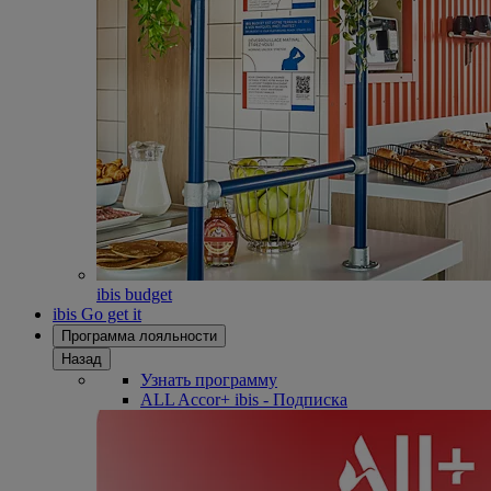
ibis budget
ibis Go get it
Программа лояльности
Назад
Узнать программу
ALL Accor+ ibis - Подписка