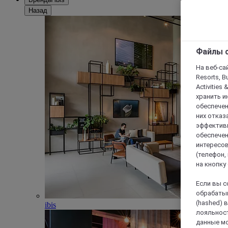
Назад
Файлы c
На веб-сайт
Resorts, B
Activities 
хранить и
обеспечен
них отказа
эффективн
обеспечен
интересов
(телефон,
на кнопку
Если вы с
обрабатыв
(hashed) 
ibis
лояльност
данные мо