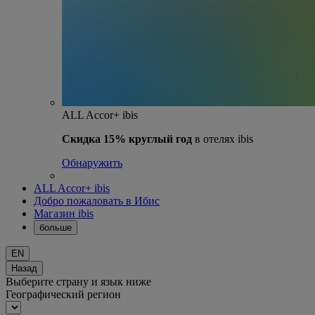
ALL Accor+ ibis
Скидка 15% круглый год
в отелях ibis
Обнаружить
ALL Accor+ ibis
Добро пожаловать в Ибис
Магазин ibis
больше
EN
Назад
Выберите страну и язык ниже
Географический регион