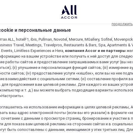
продолжить
ookie и персональные данные
ах ALL, hotelF1, ibis, Pullman, Novotel, Mercure, MGallery, Sofitel, Movenpick
usiness Travel, Meetings, Travelpros, Restaurants & Bars, Spa, Apartments & Vi
& Events, Limitless Experiences и Hera,
компания Accor и ее партнеры
же
нформацию на вашем устройстве или получать к ней доступ для следующи
ие работы сайтов и предоставление запрашиваемых вами услуг (вы не
ться); (ii) улучшение и персонализация функций сайтов; (iii) измерение 
ости сайтов; (iv) предоставление услуги «кешбэк», если вы на нее подпи
ие взаимодействия с социальными сетями; (vi) составление профиля в
 для предложения вам целевой рекламы. Для каждого из ваших устро
 компьютер и т. д.) вы можете выбрать подходящие варианты использо
 «Настроить».
оглашаетесь на использование информации в целях целевой рекламы, A
ать ваш адрес электронной почты (если вы его указали) в формате «х
в сочетании с данными о просмотре страниц, бронировании и участии в
и для показа вам целевой рекламы на сторонних сайтах и в социальных
гут быть сопоставлены с данными, имеющимися у этих третьих лиц. Дл