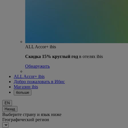
ALL Accor+ ibis
Скидка 15% круглый год
в отелях ibis
Обнаружить
ALL Accor+ ibis
Добро пожаловать в Ибис
Магазин ibis
больше
EN
Назад
Выберите страну и язык ниже
Географический регион