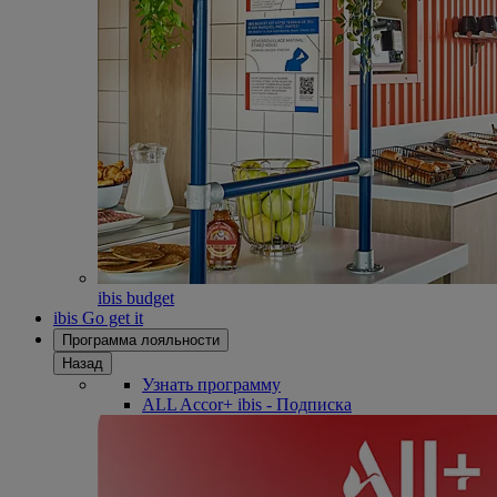
ibis budget
ibis Go get it
Программа лояльности
Назад
Узнать программу
ALL Accor+ ibis - Подписка