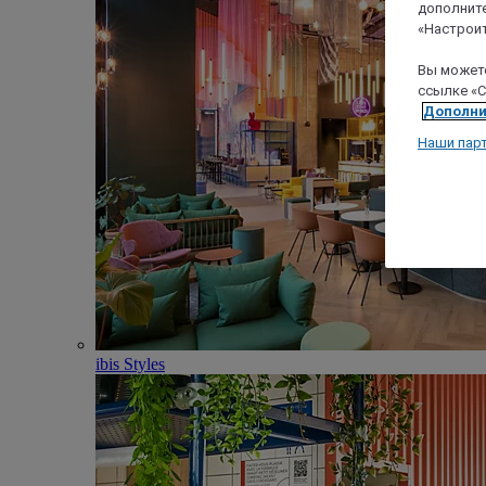
дополните
«Настроит
Вы можете
ссылке «C
Дополни
Наши пар
ibis Styles