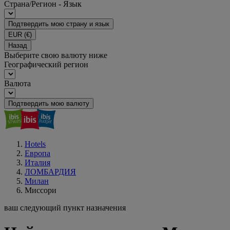
Страна/Регион - Язык
Подтвердить мою страну и язык
EUR
(€)
Назад
Выберите свою валюту ниже
Географический регион
Валюта
Подтвердить мою валюту
Hotels
Европа
Италия
ЛОМБАРДИЯ
Милан
Миссори
ваш следующий пункт назначения