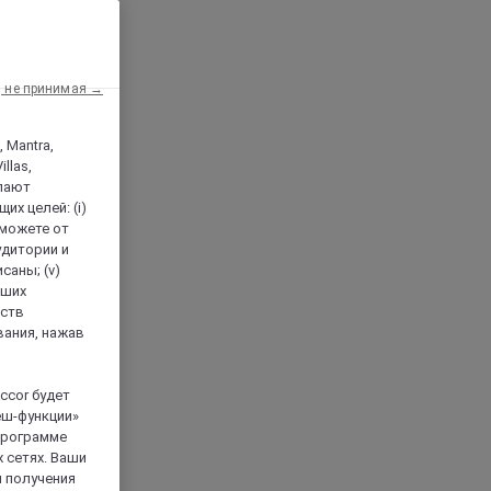
, не принимая →
, Mantra,
llas,
лают
х целей: (i)
 можете от
аудитории и
саны; (v)
аших
йств
вания, нажав
ccor будет
еш-функции»
 программе
 сетях. Ваши
я получения