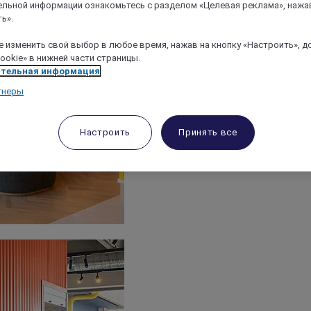
льной информации ознакомьтесь с разделом «Целевая реклама», нажа
ь».
 изменить свой выбор в любое время, нажав на кнопку «Настроить», д
ookie» в нижней части страницы.
тельная информация
тнеры
Настроить
Принять все