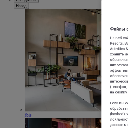
Назад
Файлы c
На веб-сайт
Resorts, B
Activities 
хранить и
обеспечен
них отказа
эффективн
обеспечен
интересов
(телефон,
на кнопку
Если вы с
обрабатыв
(hashed) 
ibis
лояльност
данные мо