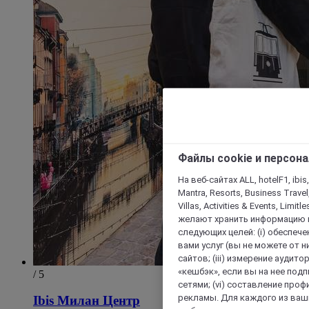
Файлы cookie и персон
На веб-сайтах ALL, hotelF1, ibis,
Mantra, Resorts, Business Travel
Villas, Activities & Events, Limit
желают хранить информацию н
следующих целей: (i) обеспе
вами услуг (вы не можете от н
сайтов; (iii) измерение аудит
«кешбэк», если вы на нее под
/ 5
сетями; (vi) составление про
рекламы. Для каждого из ваши
Ibis Милан Центр