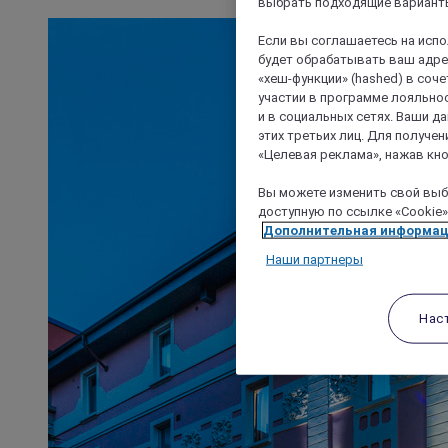
выбрать подходящие варианты
Если вы соглашаетесь на исп
будет обрабатывать ваш адрес
«хеш-функции» (hashed) в соч
участии в программе лояльнос
и в социальных сетях. Ваши 
этих третьих лиц. Для получ
«Целевая реклама», нажав кно
Вы можете изменить свой выбо
доступную по ссылке «Cookie»
Дополнительная информа
Наши партнеры
Нас