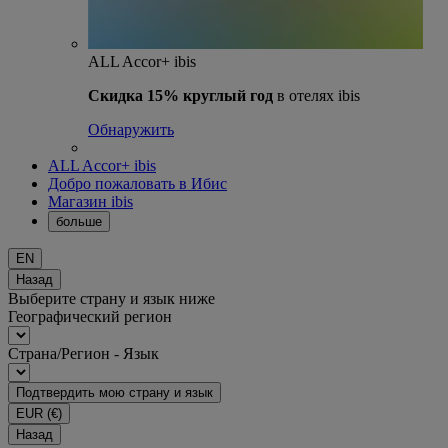
ALL Accor+ ibis
Скидка 15% круглый год
в отелях ibis
Обнаружить
ALL Accor+ ibis
Добро пожаловать в Ибис
Магазин ibis
больше
EN
Назад
Выберите страну и язык ниже
Географический регион
Страна/Регион - Язык
Подтвердить мою страну и язык
EUR
(€)
Назад