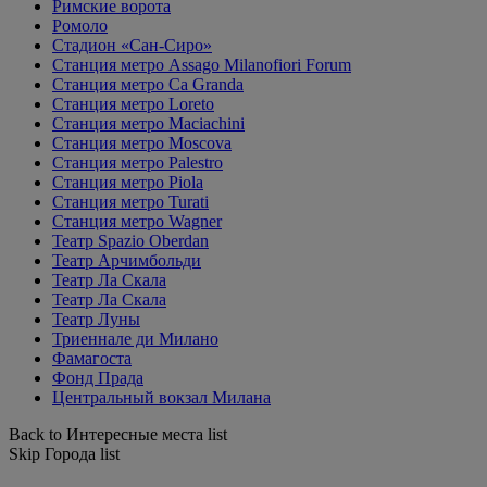
Римские ворота
Ромоло
Стадион «Сан-Сиро»
Станция метро Assago Milanofiori Forum
Станция метро Ca Granda
Станция метро Loreto
Станция метро Maciachini
Станция метро Moscova
Станция метро Palestro
Станция метро Piola
Станция метро Turati
Станция метро Wagner
Театр Spazio Oberdan
Театр Арчимбольди
Театр Ла Скала
Театр Ла Скала
Театр Луны
Триеннале ди Милано
Фамагоста
Фонд Прада
Центральный вокзал Милана
Back to Интересные места list
Skip Города list