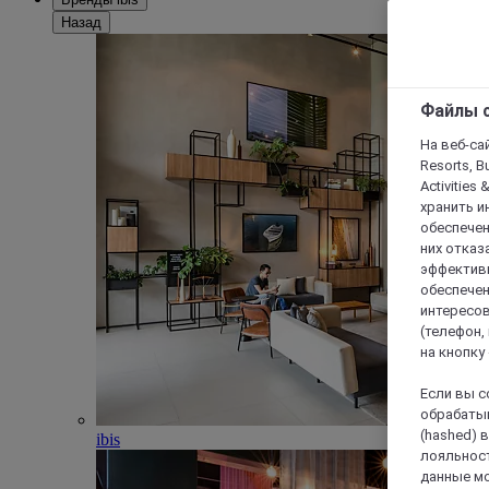
Назад
Файлы c
На веб-сайт
Resorts, B
Activities 
хранить и
обеспечен
них отказа
эффективн
обеспечен
интересов
(телефон,
на кнопку
Если вы с
обрабатыв
(hashed) 
ibis
лояльност
данные мо