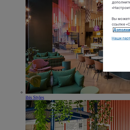
дополните
«Настроит
Вы можете
ссылке «C
Дополни
Наши пар
ibis Styles