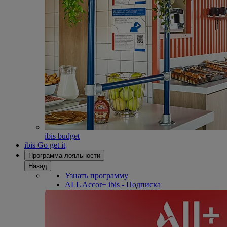
ibis budget
ibis Go get it
Программа лояльности
Назад
Узнать программу
ALL Accor+ ibis - Подписка