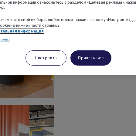
льной информации ознакомьтесь с разделом «Целевая реклама», нажа
ь».
 изменить свой выбор в любое время, нажав на кнопку «Настроить», д
ookie» в нижней части страницы.
тельная информация
тнеры
Настроить
Принять все