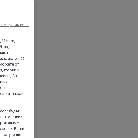
, не принимая →
, Mantra,
llas,
лают
х целей: (i)
 можете от
аудитории и
саны; (v)
аших
йств
вания, нажав
ccor будет
еш-функции»
 программе
 сетях. Ваши
я получения