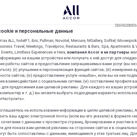
продолжить
ookie и персональные данные
ах ALL, hotelF1, ibis, Pullman, Novotel, Mercure, MGallery, Sofitel, Movenpick
usiness Travel, Meetings, Travelpros, Restaurants & Bars, Spa, Apartments & Vi
& Events, Limitless Experiences и Hera,
компания Accor и ее партнеры
же
нформацию на вашем устройстве или получать к ней доступ для следующи
ие работы сайтов и предоставление запрашиваемых вами услуг (вы не
ться); (ii) улучшение и персонализация функций сайтов; (iii) измерение 
ости сайтов; (iv) предоставление услуги «кешбэк», если вы на нее подпи
ие взаимодействия с социальными сетями; (vi) составление профиля в
 для предложения вам целевой рекламы. Для каждого из ваших устро
 компьютер и т. д.) вы можете выбрать подходящие варианты использо
 «Настроить».
оглашаетесь на использование информации в целях целевой рекламы, A
ать ваш адрес электронной почты (если вы его указали) в формате «х
в сочетании с данными о просмотре страниц, бронировании и участии в
и для показа вам целевой рекламы на сторонних сайтах и в социальных
гут быть сопоставлены с данными, имеющимися у этих третьих лиц. Дл