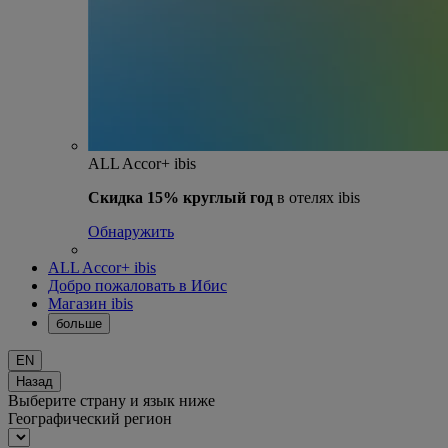
ALL Accor+ ibis
Скидка 15% круглый год
в отелях ibis
Обнаружить
ALL Accor+ ibis
Добро пожаловать в Ибис
Магазин ibis
больше
EN
Назад
Выберите страну и язык ниже
Географический регион