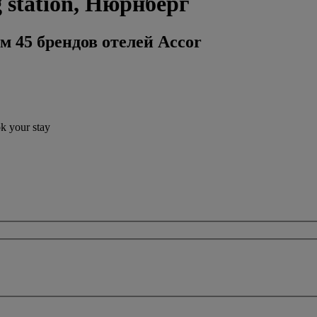
 station, Нюрнберг
м 45 брендов отелей Accor
ok your stay