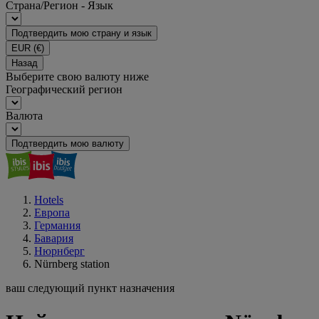
Страна/Регион - Язык
Подтвердить мою страну и язык
EUR
(€)
Назад
Выберите свою валюту ниже
Географический регион
Валюта
Подтвердить мою валюту
Hotels
Европа
Германия
Бавария
Нюрнберг
Nürnberg station
ваш следующий пункт назначения