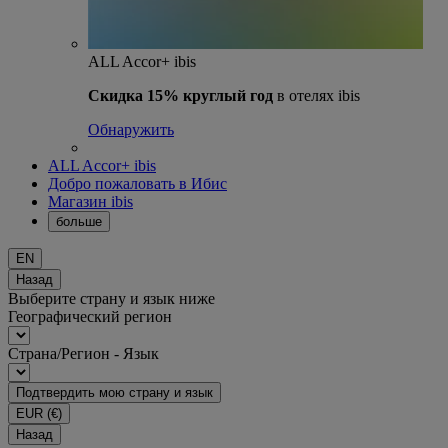
ALL Accor+ ibis
Скидка 15% круглый год
в отелях ibis
Обнаружить
ALL Accor+ ibis
Добро пожаловать в Ибис
Магазин ibis
больше
EN
Назад
Выберите страну и язык ниже
Географический регион
Страна/Регион - Язык
Подтвердить мою страну и язык
EUR
(€)
Назад