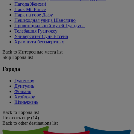
Пагода Женхай
Парк Mt. Prince
Парк на горе Дафу
Пешеходная улица Шансяцзю
Провинциальный музей Гуандуна
Телебашня Гуанчжоу
Университет Сунь Ятсена
Храм пяти бессмертных
Back to Интересные места list
Skip Города list
Города
Гуанчжоу
Дунгуань
Фошань
Хуэйчжоу
Шэньчжэнь
Back to Города list
Показать еще (14)
Back to other destinations list