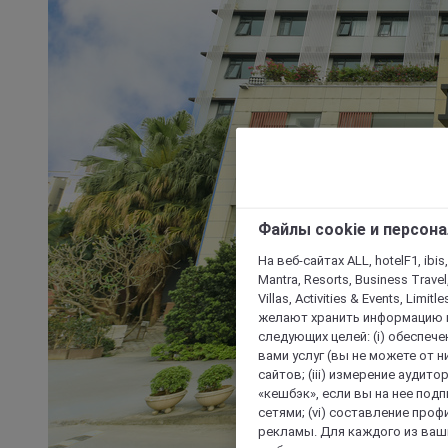
Файлы cookie и персон
На веб-сайтах ALL, hotelF1, ibis,
Mantra, Resorts, Business Travel
Villas, Activities & Events, Limit
желают хранить информацию н
следующих целей: (i) обеспе
вами услуг (вы не можете от н
сайтов; (iii) измерение аудит
«кешбэк», если вы на нее под
сетями; (vi) составление про
рекламы. Для каждого из ваши