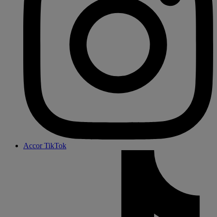
Accor TikTok