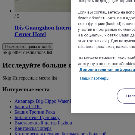
выбрать подходящие варианты
Если вы соглашаетесь на исп
/ 5
будет обрабатывать ваш адрес
«хеш-функции» (hashed) в соч
Ibis Guangzhou International Exhibition
участии в программе лояльнос
Center Hotel
и в социальных сетях. Ваши 
этих третьих лиц. Для получ
«Целевая реклама», нажав кно
Посмотреть цены отелей
Skip other destinations list
Вы можете изменить свой выбо
Исследуйте больше отелей
доступную по ссылке «Cookie»
Дополнительная информа
Skip Интересные места list
Наши партнеры
Интересные места
Нас
Аквапарк Big-Hippo Water Fairland
Башня CITIC
Башня Тропик Рака
Библиотека Гуанчжоу
Выставочный центр Pazhou
Кантонская опера
Католическая церковь Богоматери Лурдской