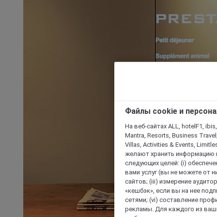
Файлы cookie и персон
На веб-сайтах ALL, hotelF1, ibis,
Mantra, Resorts, Business Travel
Villas, Activities & Events, Limit
желают хранить информацию н
следующих целей: (i) обеспе
вами услуг (вы не можете от н
сайтов; (iii) измерение аудит
«кешбэк», если вы на нее под
сетями; (vi) составление про
рекламы. Для каждого из ваши