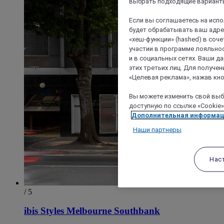
выбрать подходящие варианты
Если вы соглашаетесь на исп
будет обрабатывать ваш адрес
«хеш-функции» (hashed) в соч
участии в программе лояльнос
и в социальных сетях. Ваши 
этих третьих лиц. Для получ
«Целевая реклама», нажав кно
Вы можете изменить свой выбо
доступную по ссылке «Cookie»
Дополнительная информа
Наши партнеры
Нас
/ 5
ibis Styles Melbourne Southbank