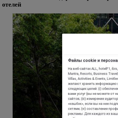
отелей
Файлы cookie и персон
На веб-сайтах ALL, hotelF1, ibis,
Mantra, Resorts, Business Travel
Villas, Activities & Events, Limit
желают хранить информацию н
следующих целей: (i) обеспе
вами услуг (вы не можете от н
сайтов; (iii) измерение аудит
«кешбэк», если вы на нее под
сетями; (vi) составление про
рекламы. Для каждого из ваши