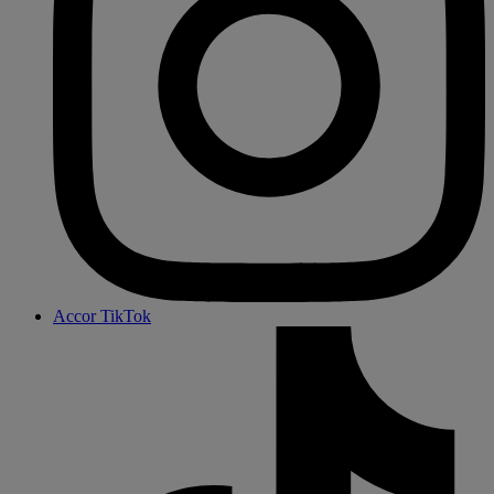
Accor TikTok