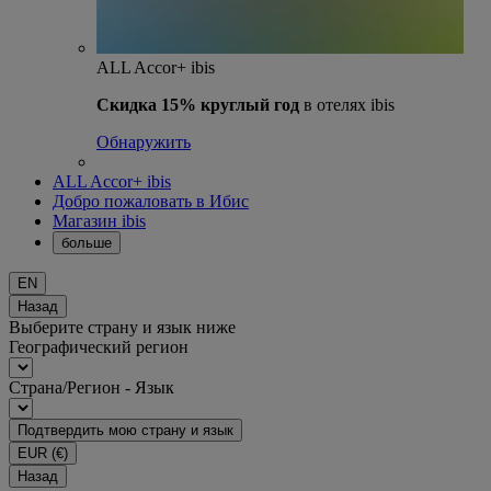
ALL Accor+ ibis
Скидка 15% круглый год
в отелях ibis
Обнаружить
ALL Accor+ ibis
Добро пожаловать в Ибис
Магазин ibis
больше
EN
Назад
Выберите страну и язык ниже
Географический регион
Страна/Регион - Язык
Подтвердить мою страну и язык
EUR
(€)
Назад