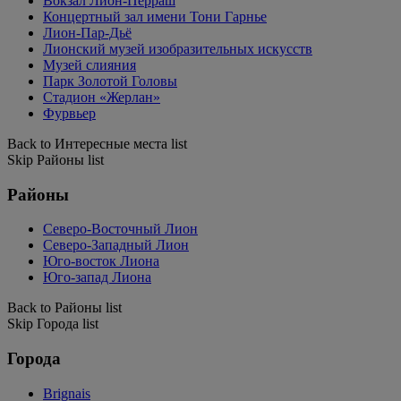
Вокзал Лион-Перраш
Концертный зал имени Тони Гарнье
Лион-Пар-Дьё
Лионский музей изобразительных искусств
Музей слияния
Парк Золотой Головы
Стадион «Жерлан»
Фурвьер
Back to Интересные места list
Skip Районы list
Районы
Северо-Восточный Лион
Северо-Западный Лион
Юго-восток Лиона
Юго-запад Лиона
Back to Районы list
Skip Города list
Города
Brignais