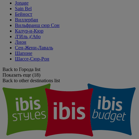
Jonage
Sain Bel
Бейност
Виллербан
Вильфранш сюр Сон
Калур-и-Кюр
Л'Иль д'Або
Лион
Сен-Жени-Лаваль
Шапоне
Шассе-Сюр-Рон
Back to Города list
Показать еще (18)
Back to other destinations list