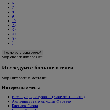
6
7
8
9
10
20
30
40
50
〉
Посмотреть цены отелей
Skip other destinations list
Исследуйте больше отелей
Skip Интересные места list
Интересные места
Parc Olympique lyonnais (Stade des Lumières)
Античный театр на холме Фурвьер
Биопарк Лиона