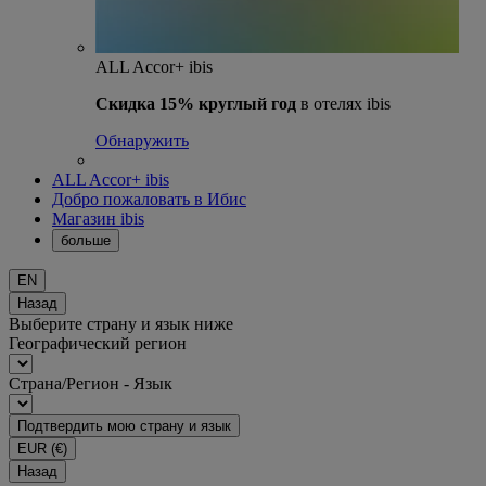
ALL Accor+ ibis
Скидка 15% круглый год
в отелях ibis
Обнаружить
ALL Accor+ ibis
Добро пожаловать в Ибис
Магазин ibis
больше
EN
Назад
Выберите страну и язык ниже
Географический регион
Страна/Регион - Язык
Подтвердить мою страну и язык
EUR
(€)
Назад