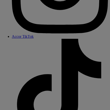
Accor TikTok