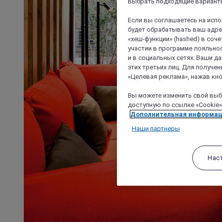
выбрать подходящие варианты
Если вы соглашаетесь на исп
будет обрабатывать ваш адрес
«хеш-функции» (hashed) в соч
участии в программе лояльнос
и в социальных сетях. Ваши 
этих третьих лиц. Для получ
«Целевая реклама», нажав кно
Вы можете изменить свой выбо
доступную по ссылке «Cookie»
Дополнительная информа
Наши партнеры
Нас