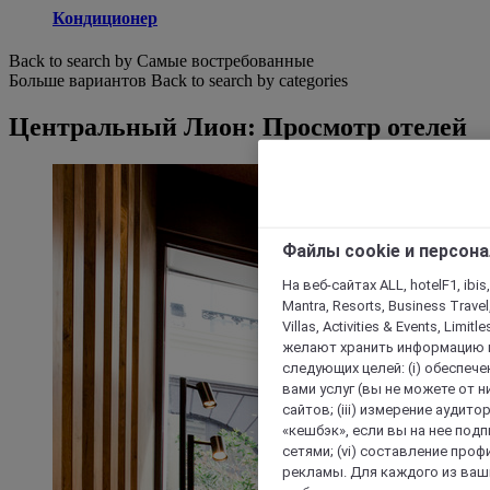
Кондиционер
Back to search by Самые востребованные
Больше вариантов
Back to search by categories
Центральный Лион: Просмотр отелей
Файлы cookie и персон
На веб-сайтах ALL, hotelF1, ibis,
Mantra, Resorts, Business Travel
Villas, Activities & Events, Limit
желают хранить информацию н
следующих целей: (i) обеспе
вами услуг (вы не можете от н
сайтов; (iii) измерение аудит
«кешбэк», если вы на нее под
сетями; (vi) составление про
рекламы. Для каждого из ваши