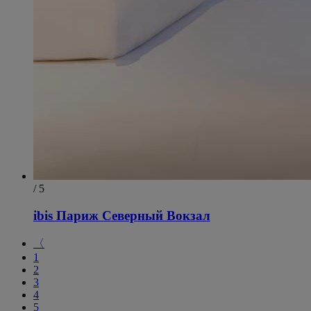
/ 5
ibis Париж Северный Вокзал
〈
1
2
3
4
5