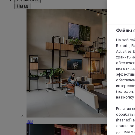
Назад
Файлы c
На веб-сайт
Resorts, B
Activities 
хранить и
обеспечен
них отказа
эффективн
обеспечен
интересов
(телефон,
на кнопку
Если вы с
обрабатыв
(hashed) 
ibis
лояльност
данные мо