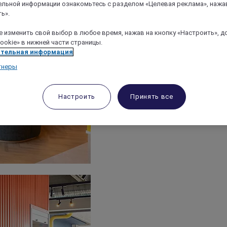
льной информации ознакомьтесь с разделом «Целевая реклама», нажа
ь».
 изменить свой выбор в любое время, нажав на кнопку «Настроить», д
ookie» в нижней части страницы.
тельная информация
тнеры
Настроить
Принять все