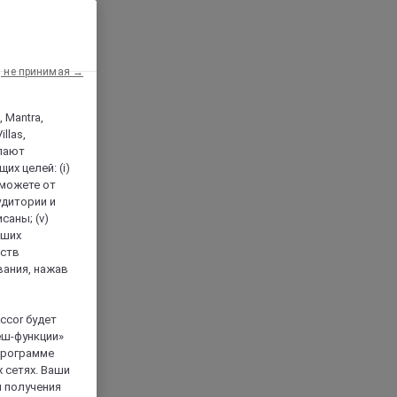
, не принимая →
, Mantra,
llas,
лают
х целей: (i)
 можете от
аудитории и
саны; (v)
аших
йств
вания, нажав
ccor будет
еш-функции»
 программе
 сетях. Ваши
я получения