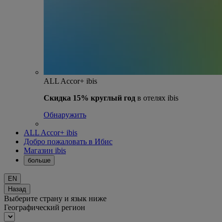
ALL Accor+ ibis
Скидка 15% круглый год
в отелях ibis
Обнаружить
ALL Accor+ ibis
Добро пожаловать в Ибис
Магазин ibis
больше
EN
Назад
Выберите страну и язык ниже
Географический регион