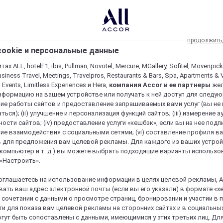
продолжить
ookie и персональные данные
ах ALL, hotelF1, ibis, Pullman, Novotel, Mercure, MGallery, Sofitel, Movenpick
usiness Travel, Meetings, Travelpros, Restaurants & Bars, Spa, Apartments & Vi
& Events, Limitless Experiences и Hera,
компания Accor и ее партнеры
же
нформацию на вашем устройстве или получать к ней доступ для следующи
ие работы сайтов и предоставление запрашиваемых вами услуг (вы не
ться); (ii) улучшение и персонализация функций сайтов; (iii) измерение 
ости сайтов; (iv) предоставление услуги «кешбэк», если вы на нее подпи
ие взаимодействия с социальными сетями; (vi) составление профиля в
 для предложения вам целевой рекламы. Для каждого из ваших устро
 компьютер и т. д.) вы можете выбрать подходящие варианты использо
 «Настроить».
оглашаетесь на использование информации в целях целевой рекламы, A
ать ваш адрес электронной почты (если вы его указали) в формате «х
в сочетании с данными о просмотре страниц, бронировании и участии в
и для показа вам целевой рекламы на сторонних сайтах и в социальных
гут быть сопоставлены с данными, имеющимися у этих третьих лиц. Дл