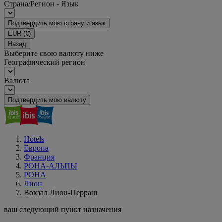
Страна/Регион - Язык
Подтвердить мою страну и язык
EUR
(€)
Назад
Выберите свою валюту ниже
Географический регион
Валюта
Подтвердить мою валюту
Hotels
Европа
Франция
РОНА-АЛЬПЫ
РОНА
Лион
Вокзал Лион-Перраш
ваш следующий пункт назначения