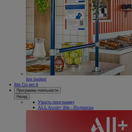
ibis budget
ibis Go get it
Программа лояльности
Назад
Узнать программу
ALL Accor+ ibis - Подписка