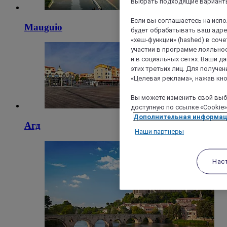
выбрать подходящие варианты
Если вы соглашаетесь на исп
Mauguio
будет обрабатывать ваш адрес
«хеш-функции» (hashed) в соч
участии в программе лояльнос
и в социальных сетях. Ваши 
этих третьих лиц. Для получ
«Целевая реклама», нажав кно
Вы можете изменить свой выбо
доступную по ссылке «Cookie»
Дополнительная информа
Агд
Наши партнеры
Нас