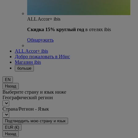
ALL Accor+ ibis
Скидка 15% круглый год
в отелях ibis
Обнаружить
ALL Accor+ ibis
Добро пожаловать в Ибис
Магазин ibis
больше
EN
Назад
Выберите страну и язык ниже
Географический регион
Страна/Регион - Язык
Подтвердить мою страну и язык
EUR
(€)
Назад