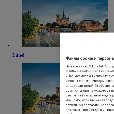
Lunel
Файлы cookie и персон
На веб-сайтах ALL, hotelF1, ibis,
Mantra, Resorts, Business Travel
Villas, Activities & Events, Limit
желают хранить информацию н
следующих целей: (i) обеспе
вами услуг (вы не можете от н
сайтов; (iii) измерение аудит
«кешбэк», если вы на нее под
сетями; (vi) составление про
рекламы. Для каждого из ваши