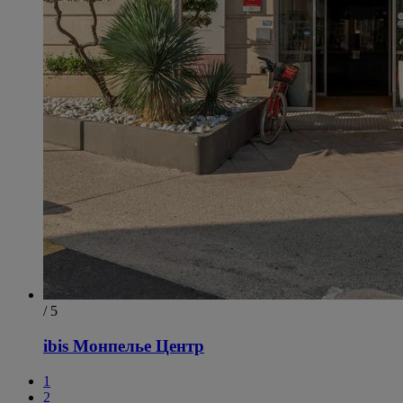
/ 5
ibis Монпелье Центр
1
2