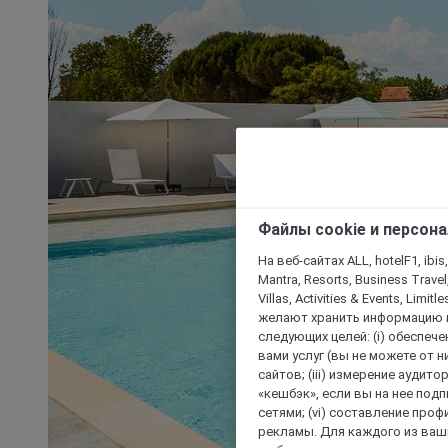
Файлы cookie и персон
На веб-сайтах ALL, hotelF1, ibis,
Mantra, Resorts, Business Travel
Villas, Activities & Events, Limit
желают хранить информацию н
следующих целей: (i) обеспе
вами услуг (вы не можете от н
сайтов; (iii) измерение аудит
«кешбэк», если вы на нее под
сетями; (vi) составление про
рекламы. Для каждого из ваши