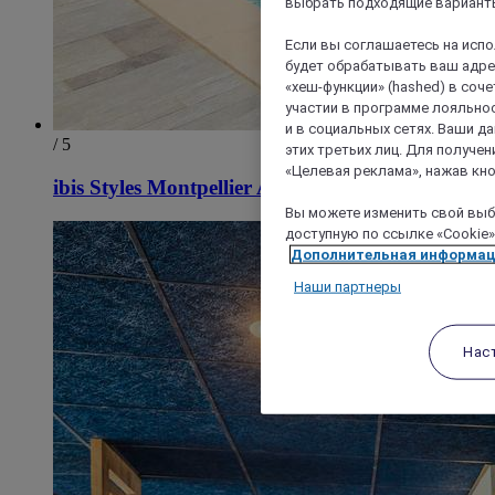
выбрать подходящие варианты
Если вы соглашаетесь на исп
будет обрабатывать ваш адрес
«хеш-функции» (hashed) в соч
участии в программе лояльнос
и в социальных сетях. Ваши 
/ 5
этих третьих лиц. Для получ
«Целевая реклама», нажав кно
ibis Styles Montpellier Aeroport Parc Des Expos
Вы можете изменить свой выбо
доступную по ссылке «Cookie»
Дополнительная информа
Наши партнеры
Нас