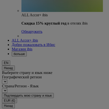
ALL Accor+ ibis
Скидка 15% круглый год
в отелях ibis
Обнаружить
ALL Accor+ ibis
Добро пожаловать в Ибис
Магазин ibis
больше
EN
Назад
Выберите страну и язык ниже
Географический регион
Страна/Регион - Язык
Подтвердить мою страну и язык
EUR
(€)
Назад