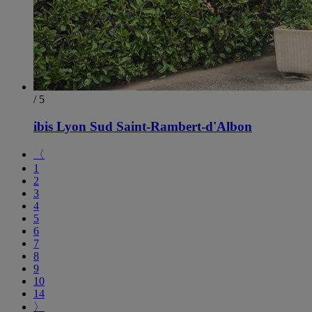
/ 5
ibis Lyon Sud Saint-Rambert-d'Albon
〈
1
2
3
4
5
6
7
8
9
10
14
〉