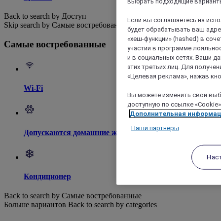
выбрать подходящие варианты
Back to search by Доступ
Если вы соглашаетесь на исп
Skip search by Самые востребованные
будет обрабатывать ваш адрес
«хеш-функции» (hashed) в соч
Самые востребованные
участии в программе лояльнос
и в социальных сетях. Ваши 
этих третьих лиц. Для получ
«Целевая реклама», нажав кно
Wi-Fi
Вы можете изменить свой выбо
доступную по ссылке «Cookie»
Дополнительная информа
Наши партнеры
Допускаются домашние животные
Нас
Кондиционер
Back to search by Самые востребованные
Больше вариантов
Back to search by categories