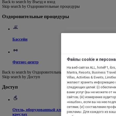
Back to search by Въезд и вход
Skip search by Оздоровительные процедуры
Оздоровительные процедуры
Бассейн
Файлы cookie и персон
Фитнес-центр
На веб-сайтах ALL, hotelF1, ibis,
Back to search by Оздоровительные процедуры
Mantra, Resorts, Business Travel
Skip search by Доступ
Villas, Activities & Events, Limit
желают хранить информацию н
Доступ
следующих целей: (i) обеспе
вами услуг (вы не можете от н
сайтов; (iii) измерение аудит
«кешбэк», если вы на нее под
сетями; (vi) составление про
Отель, оборудованный для доступа на инвалидных
рекламы. Для каждого из ваши
креслах