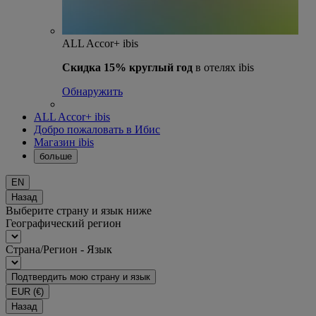
ALL Accor+ ibis
Скидка 15% круглый год
в отелях ibis
Обнаружить
ALL Accor+ ibis
Добро пожаловать в Ибис
Магазин ibis
больше
EN
Назад
Выберите страну и язык ниже
Географический регион
Страна/Регион - Язык
Подтвердить мою страну и язык
EUR
(€)
Назад