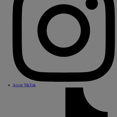
Accor TikTok