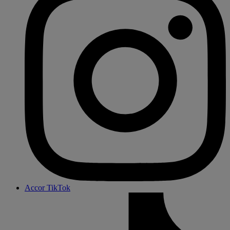
Accor TikTok