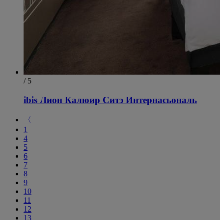
/ 5
ibis Лион Калюир Ситэ Интернасьональ
〈
1
4
5
6
7
8
9
10
11
12
13