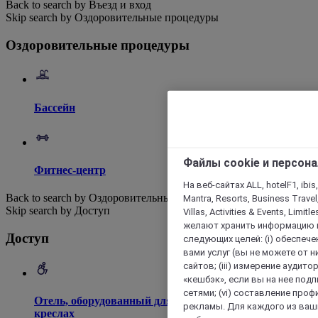
Back to search by Въезд и вход
Skip search by Оздоровительные процедуры
Оздоровительные процедуры
Бассейн
Файлы cookie и персон
Фитнес-центр
На веб-сайтах ALL, hotelF1, ibis,
Back to search by Оздоровительные процедуры
Mantra, Resorts, Business Travel
Skip search by Доступ
Villas, Activities & Events, Limit
желают хранить информацию н
Доступ
следующих целей: (i) обеспе
вами услуг (вы не можете от н
сайтов; (iii) измерение аудит
«кешбэк», если вы на нее под
сетями; (vi) составление про
Отель, оборудованный для доступа на инвалидных
рекламы. Для каждого из ваши
креслах