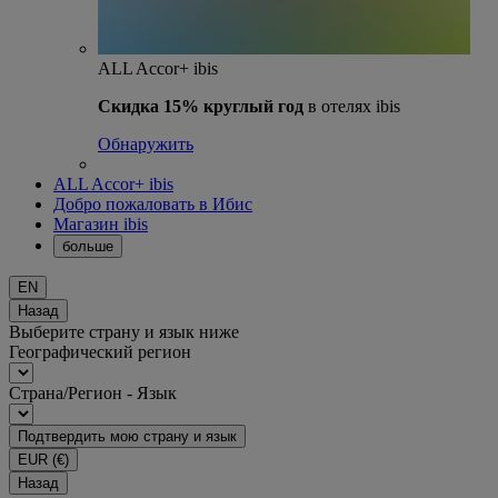
ALL Accor+ ibis
Скидка 15% круглый год
в отелях ibis
Обнаружить
ALL Accor+ ibis
Добро пожаловать в Ибис
Магазин ibis
больше
EN
Назад
Выберите страну и язык ниже
Географический регион
Страна/Регион - Язык
Подтвердить мою страну и язык
EUR
(€)
Назад