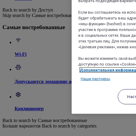
выбрать подходящие варианты
Back to search by Доступ
Если вы соглашаетесь на исп
Skip search by Самые востребованные
будет обрабатывать ваш адрес
«хеш-функции» (hashed) в соч
Самые востребованные
участии в программе лояльнос
и в социальных сетях. Ваши 
этих третьих лиц. Для получ
«Целевая реклама», нажав кно
Wi-Fi
Вы можете изменить свой выбо
доступную по ссылке «Cookie»
Дополнительная информа
Наши партнеры
Допускаются домашние животные
Нас
Кондиционер
Back to search by Самые востребованные
Больше вариантов
Back to search by categories