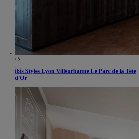
/ 5
ibis Styles Lyon Villeurbanne Le Parc de la Tete
d'Or