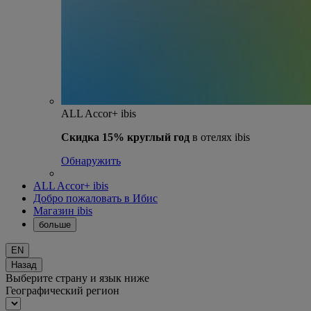
ALL Accor+ ibis
Скидка 15% круглый год
в отелях ibis
Обнаружить
ALL Accor+ ibis
Добро пожаловать в Ибис
Магазин ibis
больше
EN
Назад
Выберите страну и язык ниже
Географический регион