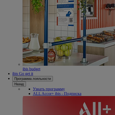
ibis budget
ibis Go get it
Программа лояльности
Назад
Узнать программу
ALL Accor+ ibis - Подписка