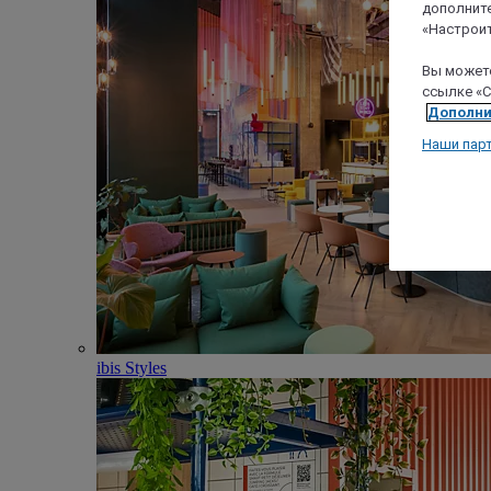
дополните
«Настроит
Вы можете
ссылке «C
Дополни
Наши пар
ibis Styles