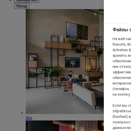
Назад
Файлы c
На веб-сайт
Resorts, B
Activities 
хранить и
обеспечен
них отказа
эффективн
обеспечен
интересов
(телефон,
на кнопку
Если вы с
обрабатыв
(hashed) 
ibis
лояльност
данные мо