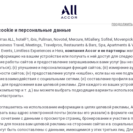
продолжить
ookie и персональные данные
ах ALL, hotelF1, ibis, Pullman, Novotel, Mercure, MGallery, Sofitel, Movenpick
usiness Travel, Meetings, Travelpros, Restaurants & Bars, Spa, Apartments & Vi
& Events, Limitless Experiences и Hera,
компания Accor и ее партнеры
же
нформацию на вашем устройстве или получать к ней доступ для следующи
ие работы сайтов и предоставление запрашиваемых вами услуг (вы не
ться); (ii) улучшение и персонализация функций сайтов; (iii) измерение 
ости сайтов; (iv) предоставление услуги «кешбэк», если вы на нее подпи
ие взаимодействия с социальными сетями; (vi) составление профиля в
 для предложения вам целевой рекламы. Для каждого из ваших устро
 компьютер и т. д.) вы можете выбрать подходящие варианты использо
 «Настроить».
оглашаетесь на использование информации в целях целевой рекламы, A
ать ваш адрес электронной почты (если вы его указали) в формате «х
в сочетании с данными о просмотре страниц, бронировании и участии в
и для показа вам целевой рекламы на сторонних сайтах и в социальных
гут быть сопоставлены с данными, имеющимися у этих третьих лиц. Дл