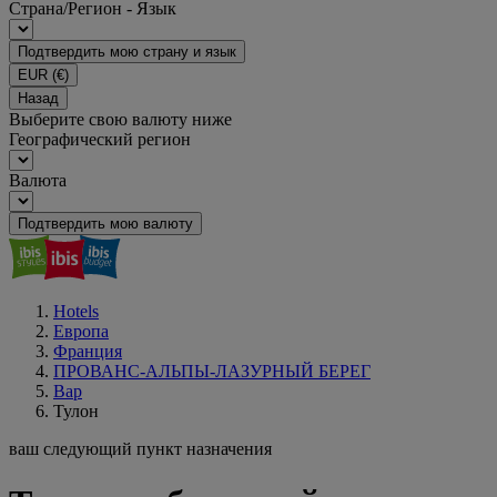
Страна/Регион - Язык
Подтвердить мою страну и язык
EUR
(€)
Назад
Выберите свою валюту ниже
Географический регион
Валюта
Подтвердить мою валюту
Hotels
Европа
Франция
ПРОВАНС-АЛЬПЫ-ЛАЗУРНЫЙ БЕРЕГ
Вар
Тулон
ваш следующий пункт назначения