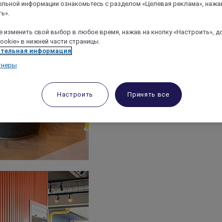
льной информации ознакомьтесь с разделом «Целевая реклама», нажа
ь».
 изменить свой выбор в любое время, нажав на кнопку «Настроить», д
ookie» в нижней части страницы.
тельная информация
тнеры
Настроить
Принять все