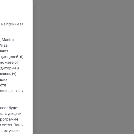
, не принимая →
, Mantra,
llas,
лают
х целей: (i)
 можете от
аудитории и
саны; (v)
аших
йств
вания, нажав
ccor будет
еш-функции»
 программе
 сетях. Ваши
я получения