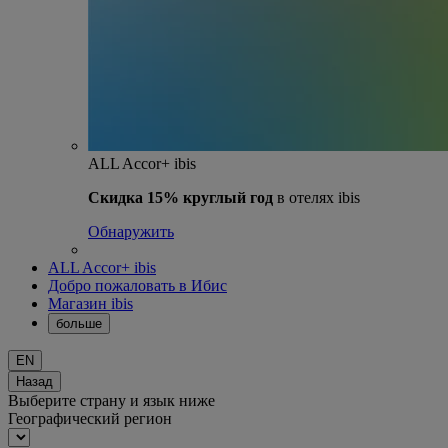
ALL Accor+ ibis
Скидка 15% круглый год
в отелях ibis
Обнаружить
ALL Accor+ ibis
Добро пожаловать в Ибис
Магазин ibis
больше
EN
Назад
Выберите страну и язык ниже
Географический регион