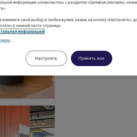
льной информации ознакомьтесь с разделом «Целевая реклама», нажа
ь».
 изменить свой выбор в любое время, нажав на кнопку «Настроить», д
ookie» в нижней части страницы.
тельная информация
тнеры
Настроить
Принять все