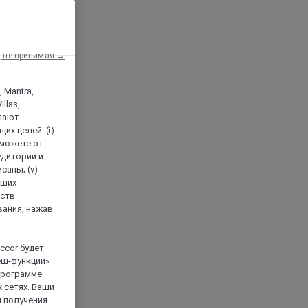
, не принимая →
, Mantra,
llas,
лают
х целей: (i)
 можете от
аудитории и
саны; (v)
аших
йств
вания, нажав
ccor будет
еш-функции»
 программе
 сетях. Ваши
я получения