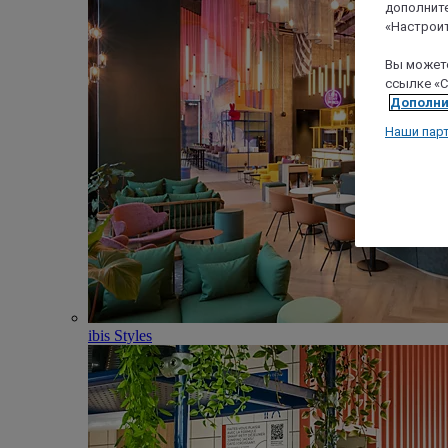
дополните
«Настроит
Вы можете
ссылке «C
Дополни
Наши пар
ibis Styles