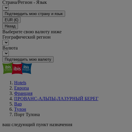
Страна/Регион - Язык
Подтвердить мою страну и язык
EUR
(€)
Назад
Выберите свою валюту ниже
Географический регион
Валюта
Подтвердить мою валюту
Hotels
Европа
Франция
ПРОВАНС-АЛЬПЫ-ЛАЗУРНЫЙ БЕРЕГ
Вар
Тулон
Порт Тулона
ваш следующий пункт назначения