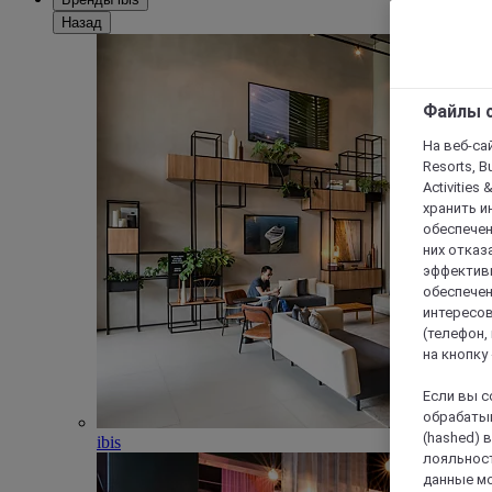
Назад
Файлы c
На веб-сайт
Resorts, B
Activities 
хранить и
обеспечен
них отказа
эффективн
обеспечен
интересов
(телефон,
на кнопку
Если вы с
обрабатыв
(hashed) 
ibis
лояльност
данные мо