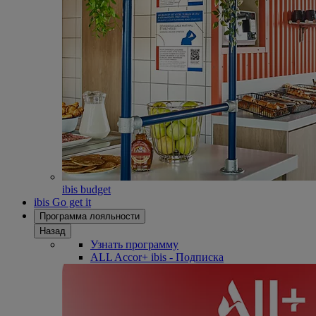
ibis budget
ibis Go get it
Программа лояльности
Назад
Узнать программу
ALL Accor+ ibis - Подписка