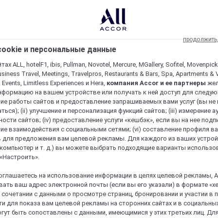
продолжить
ookie и персональные данные
ах ALL, hotelF1, ibis, Pullman, Novotel, Mercure, MGallery, Sofitel, Movenpick
usiness Travel, Meetings, Travelpros, Restaurants & Bars, Spa, Apartments & Vi
& Events, Limitless Experiences и Hera,
компания Accor и ее партнеры
же
нформацию на вашем устройстве или получать к ней доступ для следующи
ие работы сайтов и предоставление запрашиваемых вами услуг (вы не
ться); (ii) улучшение и персонализация функций сайтов; (iii) измерение 
ости сайтов; (iv) предоставление услуги «кешбэк», если вы на нее подпи
ие взаимодействия с социальными сетями; (vi) составление профиля в
 для предложения вам целевой рекламы. Для каждого из ваших устро
 компьютер и т. д.) вы можете выбрать подходящие варианты использо
 «Настроить».
оглашаетесь на использование информации в целях целевой рекламы, A
ать ваш адрес электронной почты (если вы его указали) в формате «х
в сочетании с данными о просмотре страниц, бронировании и участии в
и для показа вам целевой рекламы на сторонних сайтах и в социальных
гут быть сопоставлены с данными, имеющимися у этих третьих лиц. Дл