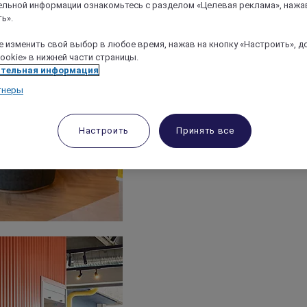
льной информации ознакомьтесь с разделом «Целевая реклама», нажа
ь».
 изменить свой выбор в любое время, нажав на кнопку «Настроить», д
ookie» в нижней части страницы.
тельная информация
тнеры
Настроить
Принять все