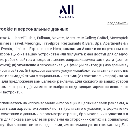
продолжить
ookie и персональные данные
ах ALL, hotelF1, ibis, Pullman, Novotel, Mercure, MGallery, Sofitel, Movenpick
usiness Travel, Meetings, Travelpros, Restaurants & Bars, Spa, Apartments & Vi
& Events, Limitless Experiences и Hera,
компания Accor и ее партнеры
же
нформацию на вашем устройстве или получать к ней доступ для следующи
ие работы сайтов и предоставление запрашиваемых вами услуг (вы не
ться); (ii) улучшение и персонализация функций сайтов; (iii) измерение 
ости сайтов; (iv) предоставление услуги «кешбэк», если вы на нее подпи
ие взаимодействия с социальными сетями; (vi) составление профиля в
 для предложения вам целевой рекламы. Для каждого из ваших устро
 компьютер и т. д.) вы можете выбрать подходящие варианты использо
 «Настроить».
оглашаетесь на использование информации в целях целевой рекламы, A
ать ваш адрес электронной почты (если вы его указали) в формате «х
в сочетании с данными о просмотре страниц, бронировании и участии в
и для показа вам целевой рекламы на сторонних сайтах и в социальных
гут быть сопоставлены с данными, имеющимися у этих третьих лиц. Дл