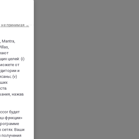
, не принимая →
, Mantra,
llas,
лают
х целей: (i)
 можете от
аудитории и
саны; (v)
аших
йств
вания, нажав
ccor будет
еш-функции»
 программе
 сетях. Ваши
я получения