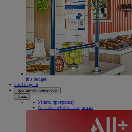
ibis budget
ibis Go get it
Программа лояльности
Назад
Узнать программу
ALL Accor+ ibis - Подписка