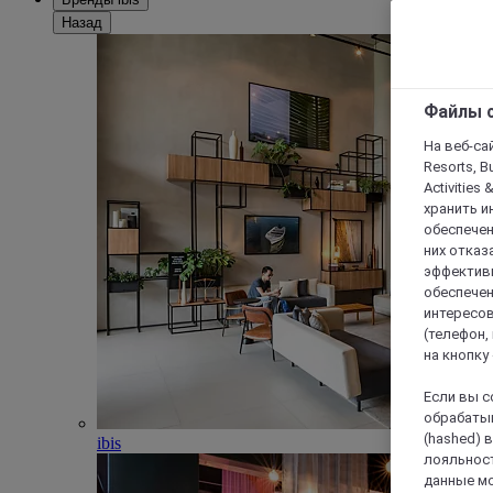
Назад
Файлы c
На веб-сайт
Resorts, B
Activities 
хранить и
обеспечен
них отказа
эффективн
обеспечен
интересов
(телефон,
на кнопку
Если вы с
обрабатыв
(hashed) 
ibis
лояльност
данные мо