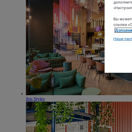
дополните
«Настроит
Вы можете
ссылке «C
Дополни
Наши пар
ibis Styles