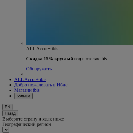
ALL Accor+ ibis
Скидка 15% круглый год
в отелях ibis
Обнаружить
ALL Accor+ ibis
Добро пожаловать в Ибис
Магазин ibis
больше
EN
Назад
Выберите страну и язык ниже
Географический регион