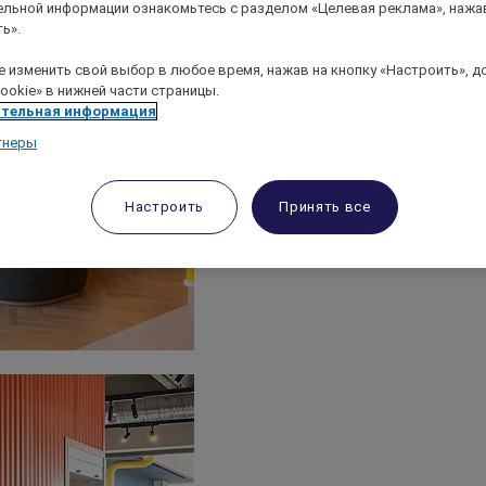
льной информации ознакомьтесь с разделом «Целевая реклама», нажа
ь».
 изменить свой выбор в любое время, нажав на кнопку «Настроить», д
ookie» в нижней части страницы.
тельная информация
тнеры
Настроить
Принять все