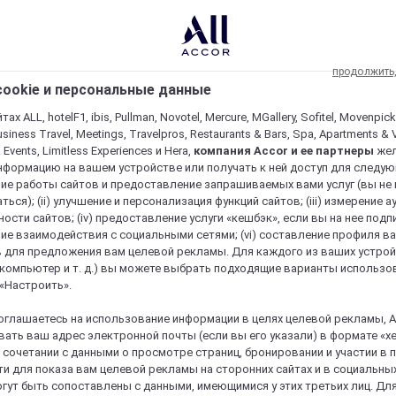
продолжить
ookie и персональные данные
ах ALL, hotelF1, ibis, Pullman, Novotel, Mercure, MGallery, Sofitel, Movenpick
usiness Travel, Meetings, Travelpros, Restaurants & Bars, Spa, Apartments & Vi
& Events, Limitless Experiences и Hera,
компания Accor и ее партнеры
же
нформацию на вашем устройстве или получать к ней доступ для следующи
ие работы сайтов и предоставление запрашиваемых вами услуг (вы не
ться); (ii) улучшение и персонализация функций сайтов; (iii) измерение 
ости сайтов; (iv) предоставление услуги «кешбэк», если вы на нее подпи
ие взаимодействия с социальными сетями; (vi) составление профиля в
 для предложения вам целевой рекламы. Для каждого из ваших устро
 компьютер и т. д.) вы можете выбрать подходящие варианты использо
 «Настроить».
оглашаетесь на использование информации в целях целевой рекламы, A
ать ваш адрес электронной почты (если вы его указали) в формате «х
в сочетании с данными о просмотре страниц, бронировании и участии в
и для показа вам целевой рекламы на сторонних сайтах и в социальных
гут быть сопоставлены с данными, имеющимися у этих третьих лиц. Дл