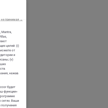
, не принимая →
, Mantra,
llas,
лают
х целей: (i)
 можете от
аудитории и
саны; (v)
аших
йств
вания, нажав
ccor будет
еш-функции»
 программе
 сетях. Ваши
я получения