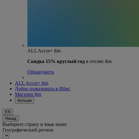
ALL Accor+ ibis
Скидка 15% круглый год
в отелях ibis
Обнаружить
ALL Accor+ ibis
Добро пожаловать в Ибис
Магазин ibis
больше
EN
Назад
Выберите страну и язык ниже
Географический регион