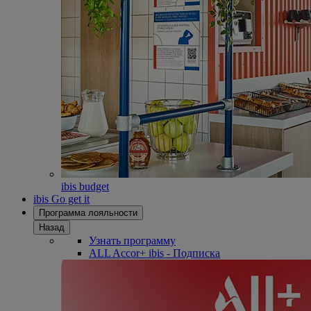
ibis budget
ibis Go get it
Программа лояльности
Назад
Узнать программу
ALL Accor+ ibis - Подписка