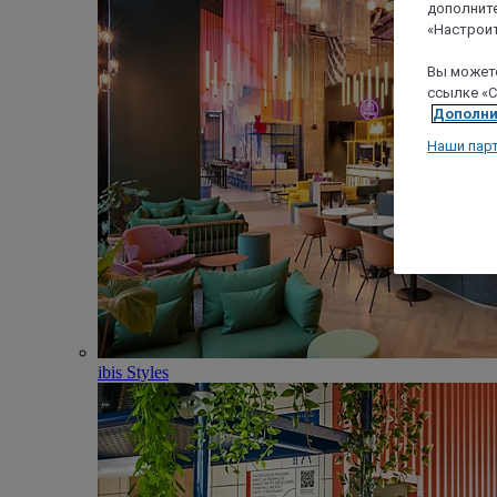
дополните
«Настроит
Вы можете
ссылке «C
Дополни
Наши пар
ibis Styles