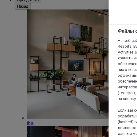
Назад
Файлы c
На веб-сайт
Resorts, B
Activities 
хранить и
обеспечен
них отказа
эффективн
обеспечен
интересов
(телефон,
на кнопку
Если вы с
обрабатыв
(hashed) 
ibis
лояльност
данные мо