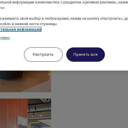
льной информации ознакомьтесь с разделом «Целевая реклама», нажа
ь».
 изменить свой выбор в любое время, нажав на кнопку «Настроить», д
ookie» в нижней части страницы.
тельная информация
тнеры
Настроить
Принять все