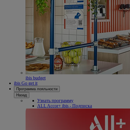
ibis budget
ibis Go get it
Программа лояльности
Назад
Узнать программу
ALL Accor+ ibis - Подписка