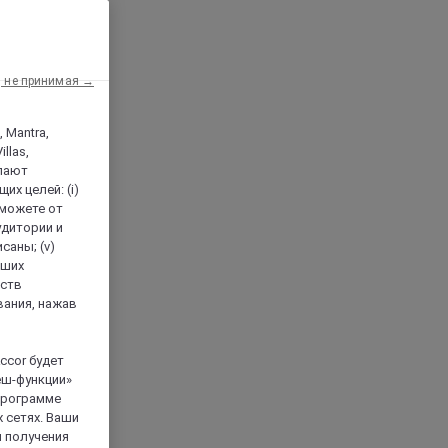
, не принимая →
, Mantra,
llas,
лают
х целей: (i)
 можете от
аудитории и
саны; (v)
аших
йств
вания, нажав
ccor будет
еш-функции»
 программе
 сетях. Ваши
я получения