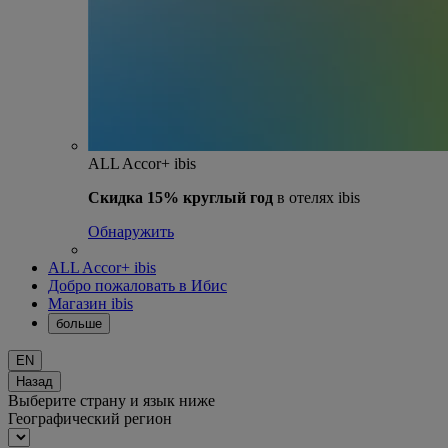
ALL Accor+ ibis
Скидка 15% круглый год
в отелях ibis
Обнаружить
ALL Accor+ ibis
Добро пожаловать в Ибис
Магазин ibis
больше
EN
Назад
Выберите страну и язык ниже
Географический регион