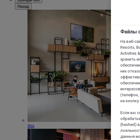
Назад
Файлы c
На веб-сайт
Resorts, B
Activities 
хранить и
обеспечен
них отказа
эффективн
обеспечен
интересов
(телефон,
на кнопку
Если вы с
обрабатыв
(hashed) 
ibis
лояльност
данные мо