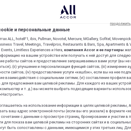
продолжить
ookie и персональные данные
ах ALL, hotelF1, ibis, Pullman, Novotel, Mercure, MGallery, Sofitel, Movenpick
usiness Travel, Meetings, Travelpros, Restaurants & Bars, Spa, Apartments & Vi
& Events, Limitless Experiences и Hera,
компания Accor и ее партнеры
же
нформацию на вашем устройстве или получать к ней доступ для следующи
ие работы сайтов и предоставление запрашиваемых вами услуг (вы не
ться); (ii) улучшение и персонализация функций сайтов; (iii) измерение 
ости сайтов; (iv) предоставление услуги «кешбэк», если вы на нее подпи
ие взаимодействия с социальными сетями; (vi) составление профиля в
 для предложения вам целевой рекламы. Для каждого из ваших устро
 компьютер и т. д.) вы можете выбрать подходящие варианты использо
 «Настроить».
оглашаетесь на использование информации в целях целевой рекламы, A
ать ваш адрес электронной почты (если вы его указали) в формате «х
в сочетании с данными о просмотре страниц, бронировании и участии в
и для показа вам целевой рекламы на сторонних сайтах и в социальных
гут быть сопоставлены с данными, имеющимися у этих третьих лиц. Дл