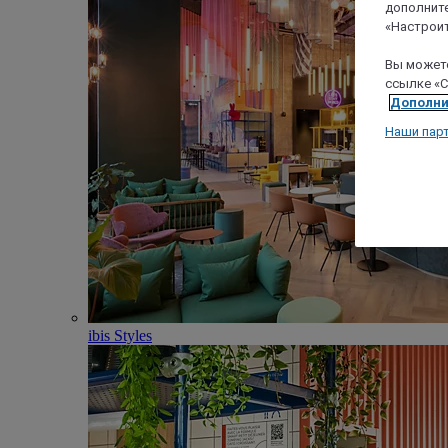
дополните
«Настроит
Вы можете
ссылке «C
Дополни
Наши пар
ibis Styles