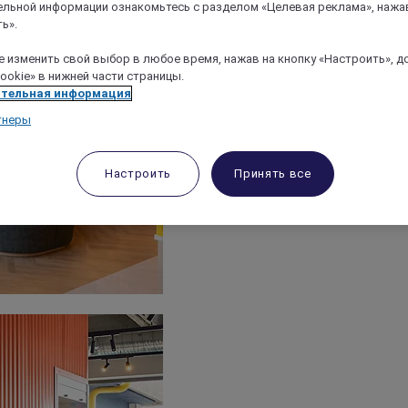
льной информации ознакомьтесь с разделом «Целевая реклама», нажа
ь».
 изменить свой выбор в любое время, нажав на кнопку «Настроить», д
ookie» в нижней части страницы.
тельная информация
тнеры
Настроить
Принять все