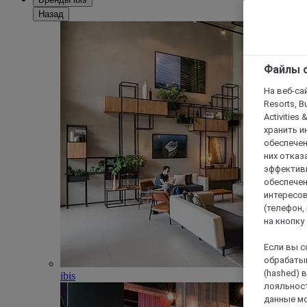
Назад
Файлы c
На веб-сайт
Resorts, B
Activities 
хранить и
обеспечен
них отказа
эффективн
обеспечен
интересов
(телефон,
на кнопку
Если вы с
обрабатыв
(hashed) 
ibis
лояльност
данные мо