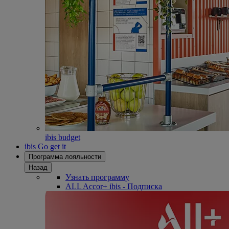
ibis budget
ibis Go get it
Программа лояльности
Назад
Узнать программу
ALL Accor+ ibis - Подписка