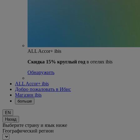
ALL Accor+ ibis
Скидка 15% круглый год
в отелях ibis
Обнаружить
ALL Accor+ ibis
Добро пожаловать в Ибис
Магазин ibis
больше
EN
Назад
Выберите страну и язык ниже
Географический регион