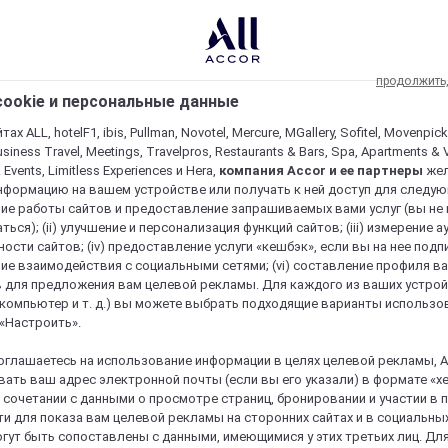
продолжить
ookie и персональные данные
ах ALL, hotelF1, ibis, Pullman, Novotel, Mercure, MGallery, Sofitel, Movenpick
usiness Travel, Meetings, Travelpros, Restaurants & Bars, Spa, Apartments & Vi
& Events, Limitless Experiences и Hera,
компания Accor и ее партнеры
же
нформацию на вашем устройстве или получать к ней доступ для следующи
ие работы сайтов и предоставление запрашиваемых вами услуг (вы не
ться); (ii) улучшение и персонализация функций сайтов; (iii) измерение 
ости сайтов; (iv) предоставление услуги «кешбэк», если вы на нее подпи
ие взаимодействия с социальными сетями; (vi) составление профиля в
 для предложения вам целевой рекламы. Для каждого из ваших устро
 компьютер и т. д.) вы можете выбрать подходящие варианты использо
 «Настроить».
оглашаетесь на использование информации в целях целевой рекламы, A
ать ваш адрес электронной почты (если вы его указали) в формате «х
в сочетании с данными о просмотре страниц, бронировании и участии в
и для показа вам целевой рекламы на сторонних сайтах и в социальных
гут быть сопоставлены с данными, имеющимися у этих третьих лиц. Дл