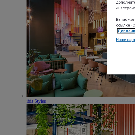
дополните
«Настроит
Вы можете
ссылке «C
Дополни
Наши пар
ibis Styles