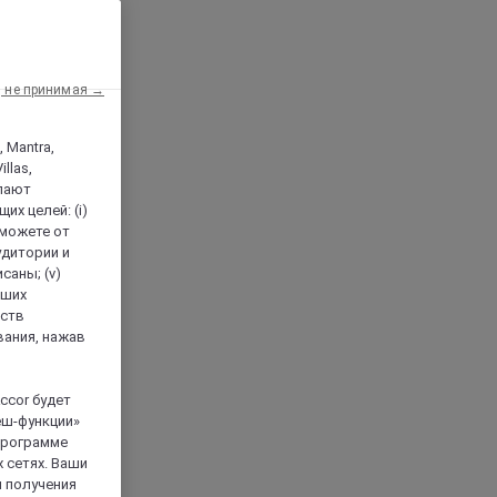
, не принимая →
, Mantra,
llas,
лают
х целей: (i)
 можете от
аудитории и
саны; (v)
аших
йств
вания, нажав
ccor будет
еш-функции»
 программе
 сетях. Ваши
я получения