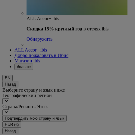
ALL Accor+ ibis
Скидка 15% круглый год
в отелях ibis
Обнаружить
ALL Accor+ ibis
Добро пожаловать в Ибис
Магазин ibis
больше
EN
Назад
Выберите страну и язык ниже
Географический регион
Страна/Регион - Язык
Подтвердить мою страну и язык
EUR
(€)
Назад