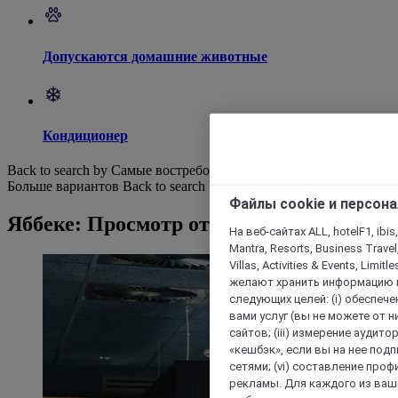
Допускаются домашние животные
Кондиционер
Back to search by Самые востребованные
Больше вариантов
Back to search by categories
Файлы cookie и персон
Яббеке: Просмотр отелей
На веб-сайтах ALL, hotelF1, ibis,
Mantra, Resorts, Business Travel
Villas, Activities & Events, Limit
желают хранить информацию н
следующих целей: (i) обеспе
вами услуг (вы не можете от н
сайтов; (iii) измерение аудит
«кешбэк», если вы на нее под
сетями; (vi) составление про
рекламы. Для каждого из ваши