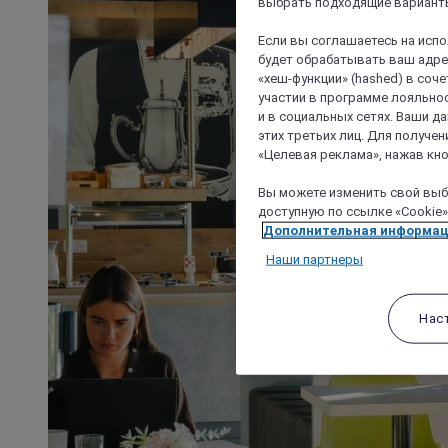
выбрать подходящие варианты
Если вы соглашаетесь на исп
будет обрабатывать ваш адрес
«хеш-функции» (hashed) в соч
участии в программе лояльнос
и в социальных сетях. Ваши 
этих третьих лиц. Для получ
«Целевая реклама», нажав кно
Вы можете изменить свой выбо
доступную по ссылке «Cookie»
Дополнительная информа
Наши партнеры
Нас