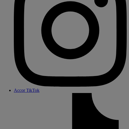
Accor TikTok