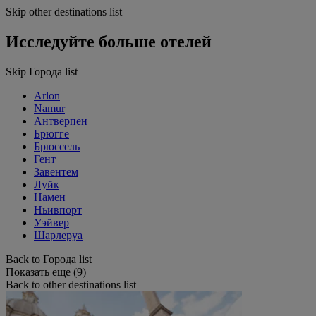
Skip other destinations list
Исследуйте больше отелей
Skip Города list
Arlon
Namur
Антверпен
Брюгге
Брюссель
Гент
Завентем
Луйк
Намен
Ньивпорт
Уэйвер
Шарлеруа
Back to Города list
Показать еще (9)
Back to other destinations list