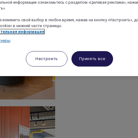
льной информации ознакомьтесь с разделом «Целевая реклама», нажа
ь».
 изменить свой выбор в любое время, нажав на кнопку «Настроить», д
ookie» в нижней части страницы.
тельная информация
тнеры
Настроить
Принять все