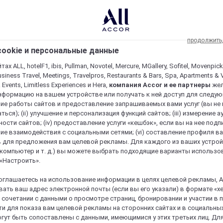
продолжить
ookie и персональные данные
ах ALL, hotelF1, ibis, Pullman, Novotel, Mercure, MGallery, Sofitel, Movenpick
usiness Travel, Meetings, Travelpros, Restaurants & Bars, Spa, Apartments & Vi
& Events, Limitless Experiences и Hera,
компания Accor и ее партнеры
же
нформацию на вашем устройстве или получать к ней доступ для следующи
ие работы сайтов и предоставление запрашиваемых вами услуг (вы не
ться); (ii) улучшение и персонализация функций сайтов; (iii) измерение 
ости сайтов; (iv) предоставление услуги «кешбэк», если вы на нее подпи
ие взаимодействия с социальными сетями; (vi) составление профиля в
 для предложения вам целевой рекламы. Для каждого из ваших устро
 компьютер и т. д.) вы можете выбрать подходящие варианты использо
 «Настроить».
оглашаетесь на использование информации в целях целевой рекламы, A
ать ваш адрес электронной почты (если вы его указали) в формате «х
в сочетании с данными о просмотре страниц, бронировании и участии в
и для показа вам целевой рекламы на сторонних сайтах и в социальных
гут быть сопоставлены с данными, имеющимися у этих третьих лиц. Дл