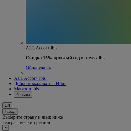
ALL Accor+ ibis
Скидка 15% круглый год
в отелях ibis
Обнаружить
ALL Accor+ ibis
Добро пожаловать в Ибис
Магазин ibis
больше
EN
Назад
Выберите страну и язык ниже
Географический регион