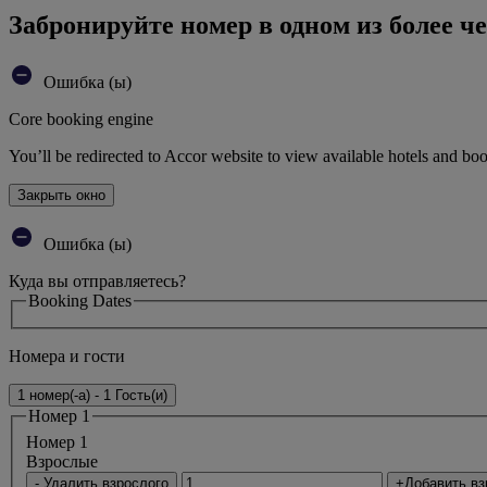
Забронируйте номер в одном из более че
Ошибка (ы)
Core booking engine
You’ll be redirected to Accor website to view available hotels and bo
Закрыть окно
Ошибка (ы)
Куда вы отправляетесь?
Booking Dates
Номера и гости
1 номер(-а) - 1 Гость(и)
Номер 1
Номер 1
Bзрослые
- Удалить взрослого
+Добавить вз