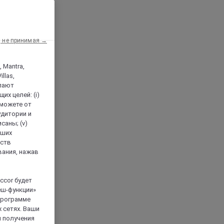
, не принимая →
, Mantra,
llas,
лают
х целей: (i)
 можете от
аудитории и
саны; (v)
аших
йств
вания, нажав
ccor будет
еш-функции»
 программе
 сетях. Ваши
я получения