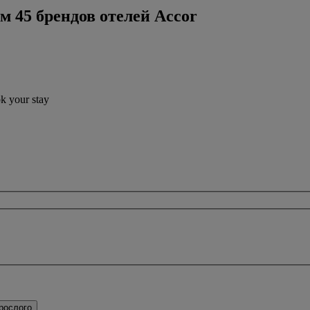
м 45 брендов отелей Accor
ok your stay
рослого