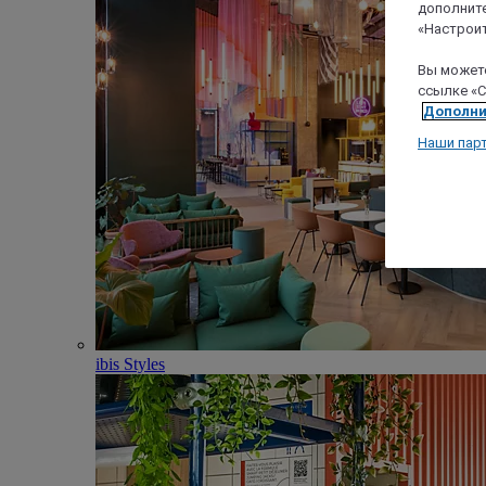
дополните
«Настроит
Вы можете
ссылке «C
Дополни
Наши пар
ibis Styles