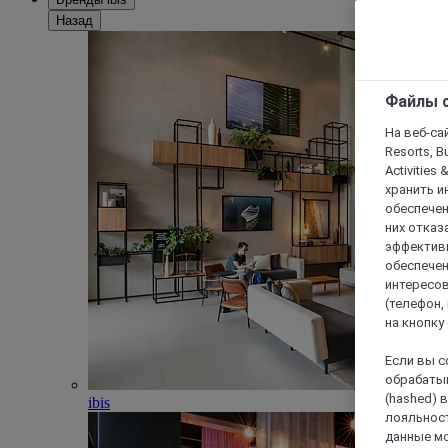
Назад
Файлы c
На веб-сайт
Resorts, B
Activities 
хранить и
обеспечен
них отказа
эффективн
обеспечен
интересов
(телефон,
на кнопку
Если вы с
обрабатыв
(hashed) 
ibis
лояльност
данные мо