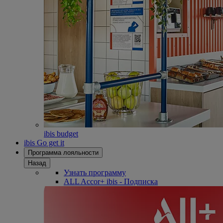
ibis budget
ibis Go get it
Программа лояльности
Назад
Узнать программу
ALL Accor+ ibis - Подписка