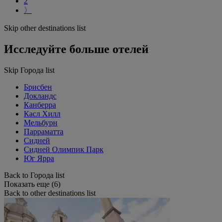
2
〉
Skip other destinations list
Исследуйте больше отелей
Skip Города list
Брисбен
Докландс
Канберра
Касл Хилл
Мельбурн
Парраматта
Сидней
Сидней Олимпик Парк
Юг Ярра
Back to Города list
Показать еще (6)
Back to other destinations list