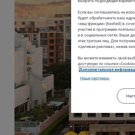
выбрать подходящие варианты
Если вы соглашаетесь на исп
будет обрабатывать ваш адрес
«хеш-функции» (hashed) в соч
участии в программе лояльнос
и в социальных сетях. Ваши 
этих третьих лиц. Для получ
«Целевая реклама», нажав кно
Вы можете изменить свой выбо
доступную по ссылке «Cookie»
Дополнительная информа
Наши партнеры
Нас