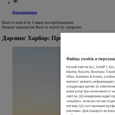
Кондиционер
Back to search by Самые востребованные
Больше вариантов
Back to search by categories
Дарлинг Харбор: Просмотр отелей
Файлы cookie и персон
На веб-сайтах ALL, hotelF1, ibis,
Mantra, Resorts, Business Travel
Villas, Activities & Events, Limit
желают хранить информацию н
следующих целей: (i) обеспе
вами услуг (вы не можете от н
сайтов; (iii) измерение аудит
«кешбэк», если вы на нее под
сетями; (vi) составление про
рекламы. Для каждого из ваши