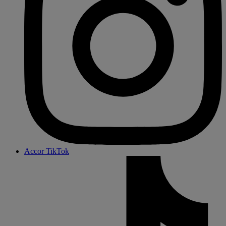
Accor TikTok