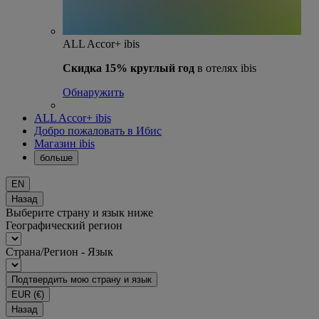
ALL Accor+ ibis
Скидка 15% круглый год
в отелях ibis
Обнаружить
ALL Accor+ ibis
Добро пожаловать в Ибис
Магазин ibis
больше
EN
Назад
Выберите страну и язык ниже
Географический регион
Страна/Регион - Язык
Подтвердить мою страну и язык
EUR
(€)
Назад