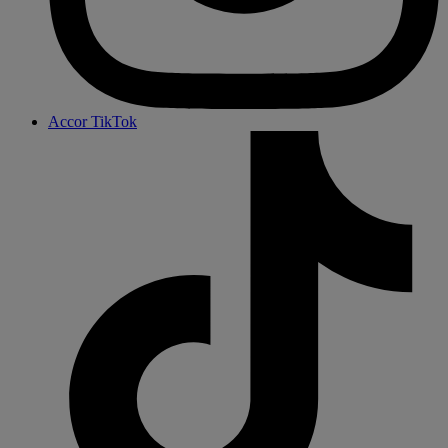
Accor TikTok