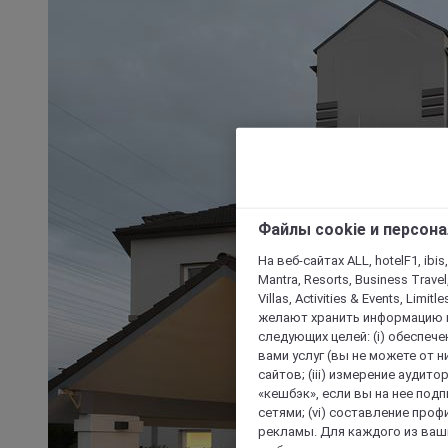
Файлы cookie и персон
На веб-сайтах ALL, hotelF1, ibis,
Mantra, Resorts, Business Travel
Villas, Activities & Events, Limit
желают хранить информацию н
следующих целей: (i) обеспе
вами услуг (вы не можете от н
сайтов; (iii) измерение аудит
«кешбэк», если вы на нее под
сетями; (vi) составление про
рекламы. Для каждого из ваши