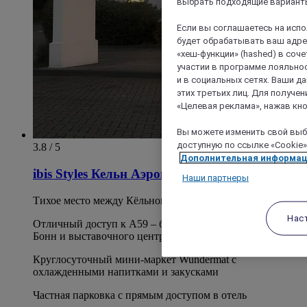
выбрать подходящие варианты
Если вы соглашаетесь на исп
будет обрабатывать ваш адрес
«хеш-функции» (hashed) в соч
участии в программе лояльнос
и в социальных сетях. Ваши 
этих третьих лиц. Для получ
«Целевая реклама», нажав кно
Вы можете изменить свой выбо
доступную по ссылке «Cookie»
3.8 / 5
Дополнительная информа
ibis Styles Кельн Аэропорт Тройсдорф
Наши партнеры
Тихое место между Кёльном и Бонном
Нас
Отличный доступ к A59 – быстро до аэропорта Кёльн/
Бонн и выставочного центра Кёльна.
Круглосуточный мини-маркет Wundermat с
охлажденными напитками и закусками
Частная парковка с прямым доступом в отель