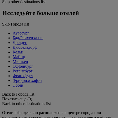
Skip other destinations list
Исследуйте больше отелей
Skip Города list
Аугсбург
Бад-Райхенхалль
Дрезден
Дюссельдорф
Кельн
Майнц
Мюнхен
Оффенбург
Регенсбург
Франкфурт
Фридрихсхафен
Эссен
Back to Города list
Показать еще (9)
Back to other destinations list
Отели ibis идеально расположены в центре города или
недалеко от вокзала или аэропорта — вы наверняка найдете