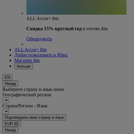
ALL Accor+ ibis
Скидка 15% круглый год
в отелях ibis
Обнаружить
ALL Accor+ ibis
Добро пожаловать в Ибис
Магазин ibis
больше
EN
Назад
Выберите страну и язык ниже
Географический регион
Страна/Регион - Язык
Подтвердить мою страну и язык
EUR
(€)
Назад