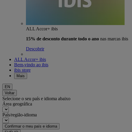
ALL Accor+ ibis
15% de desconto durante todo o ano
nas marcas ibis
Descobrir
ALL Accor+ ibis
Bem-vindo ao ibis
ibis store
Mais
EN
Voltar
Selecione o seu país e idioma abaixo
Área geográfica
País/região-idioma
Confirmar o meu país e idioma