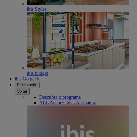
ibis Styles
ibis budget
ibis Go get it
Fidelização
Voltar
Descubra o programa
ALL Accor+ ibis - Assinatura