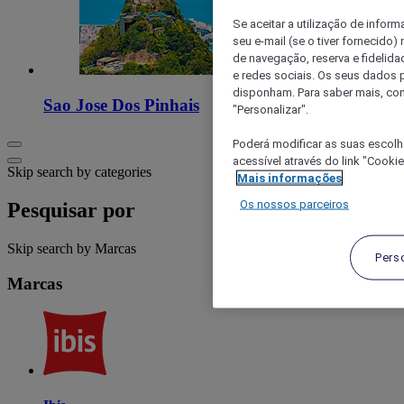
Se aceitar a utilização de inform
seu e-mail (se o tiver fornecid
de navegação, reserva e fidelidad
e redes sociais. Os seus dados
disponham. Para saber mais, con
Sao Jose Dos Pinhais
"Personalizar".
Poderá modificar as suas escolh
acessível através do link "Cooki
Skip search by categories
Mais informações
Os nossos parceiros
Pesquisar por
Skip search by Marcas
Pers
Marcas