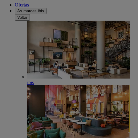
Ofertas
As marcas ibis
Voltar
ibis