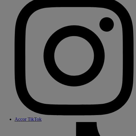
Accor TikTok