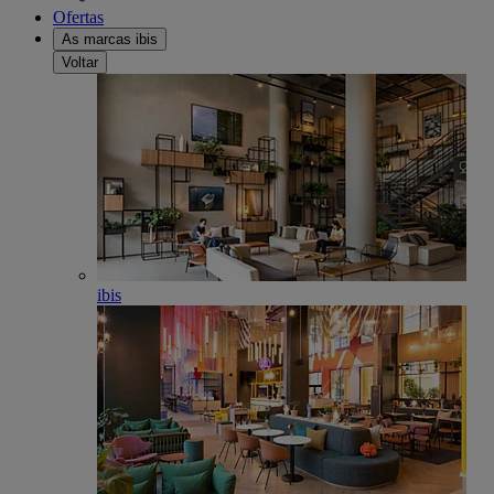
Ofertas
As marcas ibis
Voltar
ibis