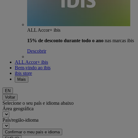
ALL Accor+ ibis
15% de desconto durante todo o ano
nas marcas ibis
Descobrir
ALL Accor+ ibis
Bem-vindo ao ibis
ibis store
Mais
EN
Voltar
Selecione o seu país e idioma abaixo
Área geográfica
País/região-idioma
Confirmar o meu país e idioma