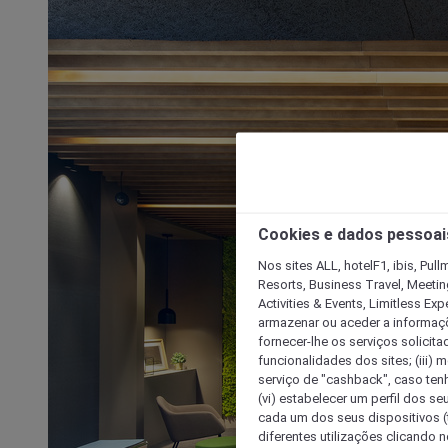
Cookies e dados pessoai
Nos sites ALL, hotelF1, ibis, Pul
Resorts, Business Travel, Meetin
Activities & Events, Limitless Ex
armazenar ou aceder a informaçõe
fornecer-lhe os serviços solicita
funcionalidades dos sites; (iii) 
serviço de "cashback", caso tenha
(vi) estabelecer um perfil dos se
cada um dos seus dispositivos (t
diferentes utilizações clicando n