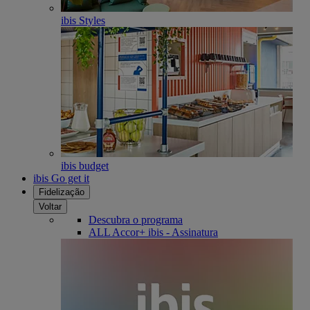
ibis Styles
ibis budget
ibis Go get it
Fidelização
Voltar
Descubra o programa
ALL Accor+ ibis - Assinatura