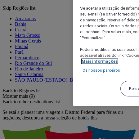
Skip Regiões list
Se aceitar a utilização de inform
seu e-mail (se o tiver fornecid
Amazonas
de navegação, reserva e fidelidad
Bahia
e redes sociais. Os seus dados
Ceará
disponham. Para saber mais, con
Mato Grosso
"Personalizar".
Minas Gerais
Paraná
Poderá modificar as suas escolh
Pará
acessível através do link "Cooki
Pernambuco
Mais informações
Rio Grande do Sul
Rio de Janeiro
Os nossos parceiros
Santa Catarina
SÃO PAULO (ESTADO), BRASIL
Pers
Back to Regiões list
Mostrar mais (9)
Back to other destinations list
Se está a planear uma viagem a Distrito Federal para férias ou
negócios, descubra a nossa seleção de hotéis ibis.