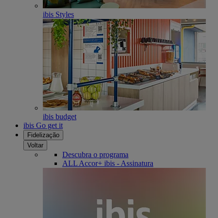
ibis Styles
ibis budget
ibis Go get it
Fidelização
Voltar
Descubra o programa
ALL Accor+ ibis - Assinatura