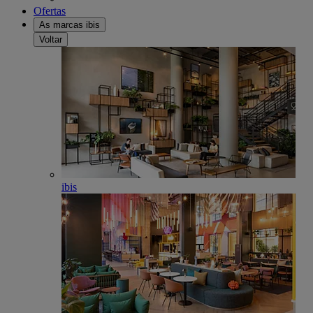
Ofertas
As marcas ibis
Voltar
ibis