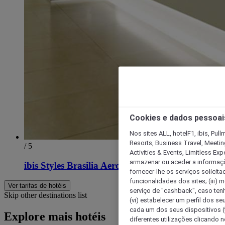
Cookies e dados pessoai
Nos sites ALL, hotelF1, ibis, Pul
Resorts, Business Travel, Meetin
/ 5
Activities & Events, Limitless Ex
armazenar ou aceder a informaçõe
ibis Styles Brasilia Aeroporto
fornecer-lhe os serviços solicita
funcionalidades dos sites; (iii) 
Ver tarifas de hotéis
serviço de "cashback", caso tenha
Skip other destinations list
(vi) estabelecer um perfil dos se
cada um dos seus dispositivos (t
Explore mais hotéis
diferentes utilizações clicando n