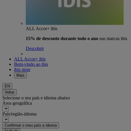
ALL Accor+ ibis
15% de desconto durante todo o ano
nas marcas ibis
Descobrir
ALL Accor+ ibis
Bem-vindo ao ibis
ibis store
Mais
EN
Voltar
Selecione o seu país e idioma abaixo
Área geográfica
País/região-idioma
Confirmar o meu país e idioma