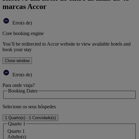
marcas Accor
Erro(s de)
Core booking engine
You’ll be redirected to Accor website to view available hotels and
book your stay
Close window
Erro(s de)
Para onde viaja?
Booking Dates
Selecione os seus hóspedes
1 Quarto(s) - 1 Convidado(s)
Quarto 1
Quarto 1
Adulto(s)