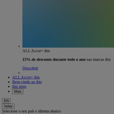
ALL Accor+ ibis
15% de desconto durante todo o ano
nas marcas ibis
Descobrir
ALL Accor+ ibis
Bem-vindo ao ibis
ibis store
Mais
EN
Voltar
Selecione o seu país e idioma abaixo