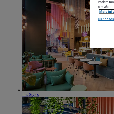
Poderá mod
através do
Mais inf
Os nossos
ibis Styles