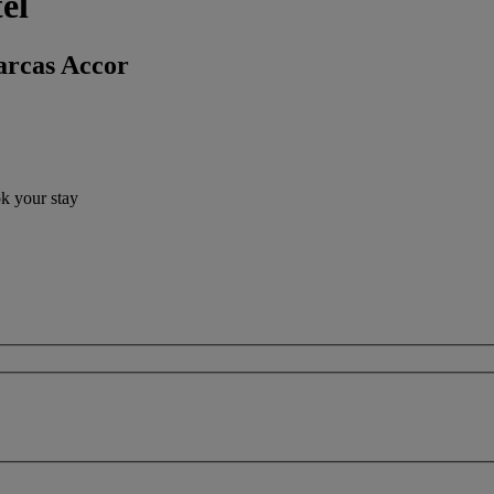
el
arcas Accor
ok your stay