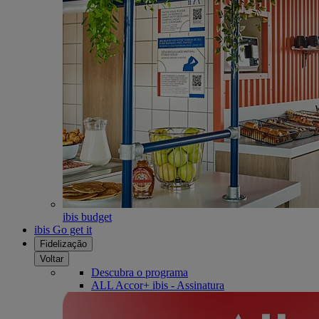
ibis budget
ibis Go get it
Fidelização
Voltar
Descubra o programa
ALL Accor+ ibis - Assinatura