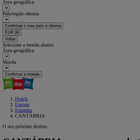
Área geográfica
País/região-idioma
Confirmar o meu país e idioma
EUR
(€)
Voltar
Selecione a moeda abaixo
Área geográfica
Moeda
Confirmar a moeda
Hotels
Europa
Espanha
CANTÁBRIA
O seu próximo destino