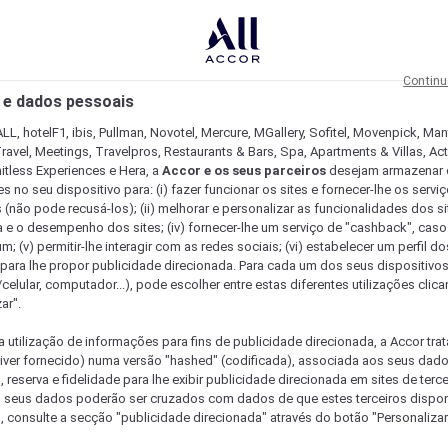
Continu
 e dados pessoais
LL, hotelF1, ibis, Pullman, Novotel, Mercure, MGallery, Sofitel, Movenpick, Man
ravel, Meetings, Travelpros, Restaurants & Bars, Spa, Apartments & Villas, Acti
mitless Experiences e Hera, a
Accor e os seus parceiros
desejam armazenar 
 no seu dispositivo para: (i) fazer funcionar os sites e fornecer-lhe os servi
 (não pode recusá-los); (ii) melhorar e personalizar as funcionalidades dos site
a e o desempenho dos sites; (iv) fornecer-lhe um serviço de "cashback", caso
m; (v) permitir-lhe interagir com as redes sociais; (vi) estabelecer um perfil d
 para lhe propor publicidade direcionada. Para cada um dos seus dispositivo
/celular, computador...), pode escolher entre estas diferentes utilizações cli
ar".
a utilização de informações para fins de publicidade direcionada, a Accor trat
 tiver fornecido) numa versão "hashed" (codificada), associada aos seus dad
 reserva e fidelidade para lhe exibir publicidade direcionada em sites de terc
s seus dados poderão ser cruzados com dados de que estes terceiros dispo
, consulte a secção "publicidade direcionada" através do botão "Personalizar