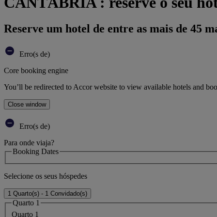
CANTÁBRIA : reserve o seu hot
Reserve um hotel de entre as mais de 45 m
Erro(s de)
Core booking engine
You’ll be redirected to Accor website to view available hotels and bo
Close window
Erro(s de)
Para onde viaja?
Booking Dates
Selecione os seus hóspedes
1 Quarto(s) - 1 Convidado(s)
Quarto 1
Quarto 1