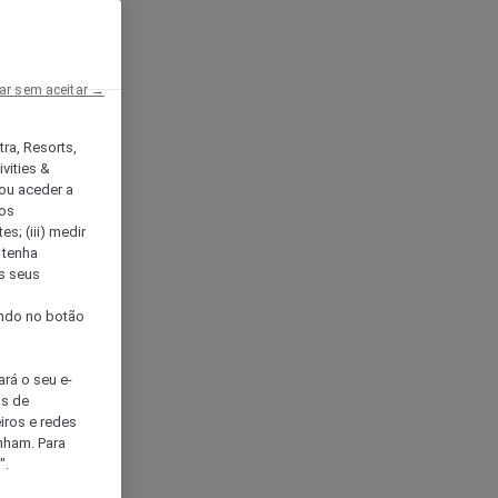
ar sem aceitar →
tra, Resorts,
vities &
ou aceder a
ços
s; (iii) medir
 tenha
os seus
s
cando no botão
ará o seu e-
os de
eiros e redes
nham. Para
".