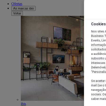
Ofertas
As marcas ibis
Voltar
Cookies
Nos sites A
Business T
Events, Li
informações
solicitados
a audiênci
subscrito u
interesses
(telemóvel
"Personaliz
Se aceitar 
mail (se o
navegação,
sociais. O
saber mais
ibis