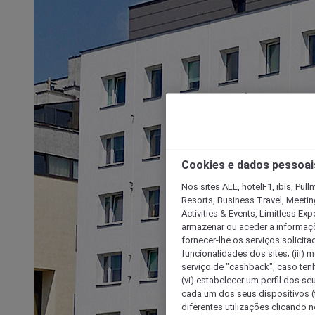
Cookies e dados pessoai
Nos sites ALL, hotelF1, ibis, Pul
Resorts, Business Travel, Meetin
Activities & Events, Limitless Ex
armazenar ou aceder a informaçõe
fornecer-lhe os serviços solicita
funcionalidades dos sites; (iii) 
serviço de "cashback", caso tenha
(vi) estabelecer um perfil dos se
cada um dos seus dispositivos (t
diferentes utilizações clicando n