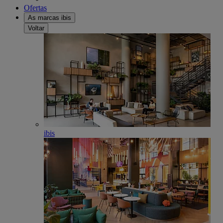
Ofertas
As marcas ibis
Voltar
ibis