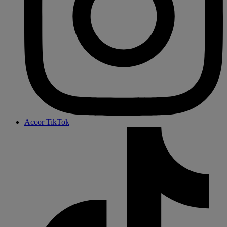
Accor TikTok