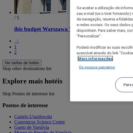
Se aceitar a utilização de inform
seu e-mail (se o tiver fornecid
/ 5
de navegação, reserva e fidelidad
e redes sociais. Os seus dados
ibis budget Warszawa West Station
disponham. Para saber mais, con
"Personalizar".
〈
1
Poderá modificar as suas escolh
2
acessível através do link "Cooki
Mais informações
Ver tarifas de hotéis
Os nossos parceiros
Skip other destinations list
Explore mais hotéis
Pers
Skip Pontos de interesse list
Pontos de interesse
Castelo Ujazdowski
Copernicus Science Centre
Gueto de Varsóvia
Museu da Revolta de Varsóvia