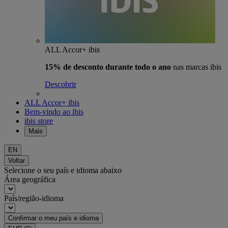
ALL Accor+ ibis
15% de desconto durante todo o ano
nas marcas ibis
Descobrir
ALL Accor+ ibis
Bem-vindo ao ibis
ibis store
Mais
EN
Voltar
Selecione o seu país e idioma abaixo
Área geográfica
País/região-idioma
Confirmar o meu país e idioma