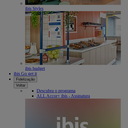
ibis Styles
ibis budget
ibis Go get it
Fidelização
Voltar
Descubra o programa
ALL Accor+ ibis - Assinatura