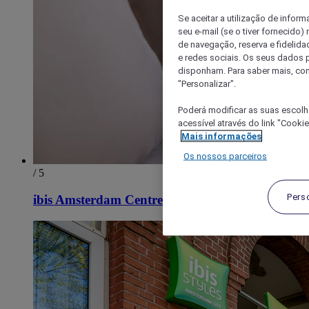
Se aceitar a utilização de inform
seu e-mail (se o tiver fornecid
de navegação, reserva e fidelidad
e redes sociais. Os seus dados
disponham. Para saber mais, con
"Personalizar".
Poderá modificar as suas escolh
acessível através do link "Cooki
Mais informações
Os nossos parceiros
/ 5
Pers
ibis Amsterdam Centre Stopera