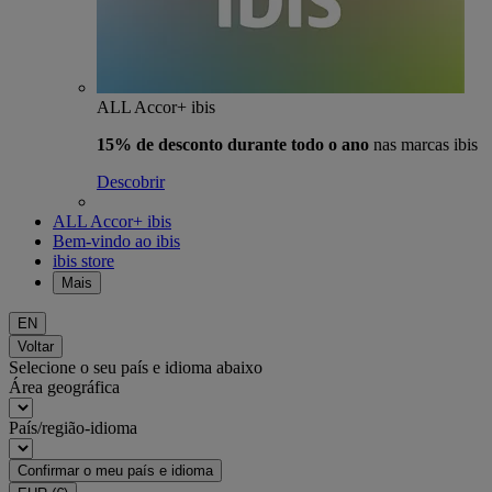
ALL Accor+ ibis
15% de desconto durante todo o ano
nas marcas ibis
Descobrir
ALL Accor+ ibis
Bem-vindo ao ibis
ibis store
Mais
EN
Voltar
Selecione o seu país e idioma abaixo
Área geográfica
País/região-idioma
Confirmar o meu país e idioma