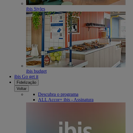
ibis Styles
ibis budget
ibis Go get it
Fidelização
Voltar
Descubra o programa
ALL Accor+ ibis - Assinatura