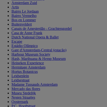
Amsterdam Zuid
Artis
Bairro Le Jordaan
Bairro Vermelho
Bos en Lommer
Buitenveldert
Canais de Amesterdão - Grachtengordel
Casa de Anne Frank
Dutch National Opera & Ballet
Escape
Estádio Olímpico
Gare d'Amsterdam-Central (estação)
Harbour Museum Society
Hash, Marihuana & Hemp Museum
Heineken Experience
Hermitage Amsterdam
Hortus Botanicus
Leidseplein
Leidsestraat
Madame Tussauds Amsterdam
Mercado das flores
Museu Stedelijk
Negen Straatjes
Oosterpark
P.C. Hooftstraat