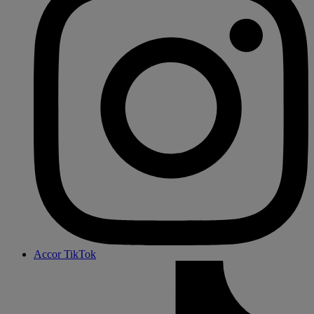
Accor TikTok