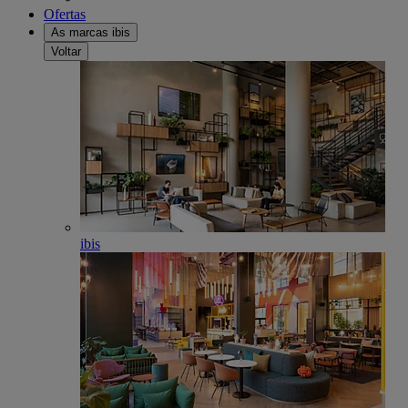
Ofertas
As marcas ibis
Voltar
ibis