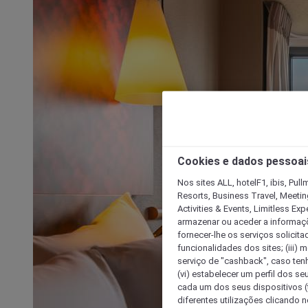
Cookies e dados pessoai
Nos sites ALL, hotelF1, ibis, Pul
Resorts, Business Travel, Meetin
Activities & Events, Limitless Ex
armazenar ou aceder a informaçõe
fornecer-lhe os serviços solicita
funcionalidades dos sites; (iii) 
serviço de "cashback", caso tenha
(vi) estabelecer um perfil dos se
cada um dos seus dispositivos (t
diferentes utilizações clicando n