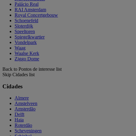
Palácio Real
RAI Amsterdam
Royal Concertgebouw
Schoenefeld
Sloterdijk
Speeltoren
Spiegelkwartier
Vondelpark
Waag
Waalse Kerk
Ziggo Dome
Back to Pontos de interesse list
Skip Cidades list
Cidades
Almere
Amstelveen
Amsterdão
Delft
Haia
Roterdão
Scheveningen