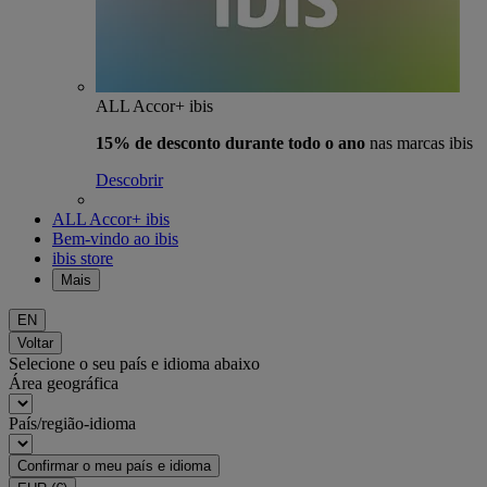
ALL Accor+ ibis
15% de desconto durante todo o ano
nas marcas ibis
Descobrir
ALL Accor+ ibis
Bem-vindo ao ibis
ibis store
Mais
EN
Voltar
Selecione o seu país e idioma abaixo
Área geográfica
País/região-idioma
Confirmar o meu país e idioma