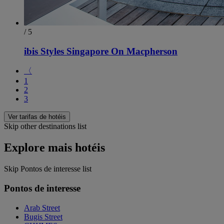
/ 5
ibis Styles Singapore On Macpherson
〈
1
2
3
Ver tarifas de hotéis
Skip other destinations list
Explore mais hotéis
Skip Pontos de interesse list
Pontos de interesse
Arab Street
Bugis Street