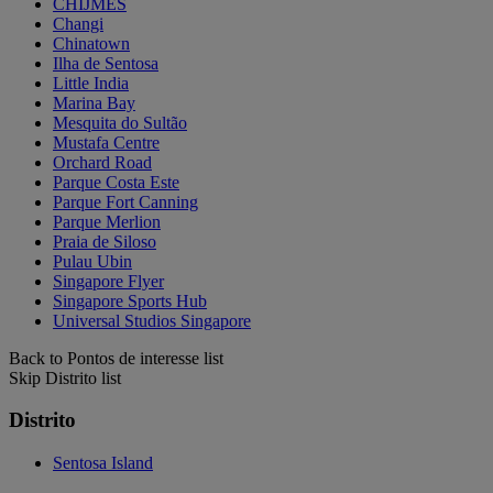
CHIJMES
Changi
Chinatown
Ilha de Sentosa
Little India
Marina Bay
Mesquita do Sultão
Mustafa Centre
Orchard Road
Parque Costa Este
Parque Fort Canning
Parque Merlion
Praia de Siloso
Pulau Ubin
Singapore Flyer
Singapore Sports Hub
Universal Studios Singapore
Back to Pontos de interesse list
Skip Distrito list
Distrito
Sentosa Island