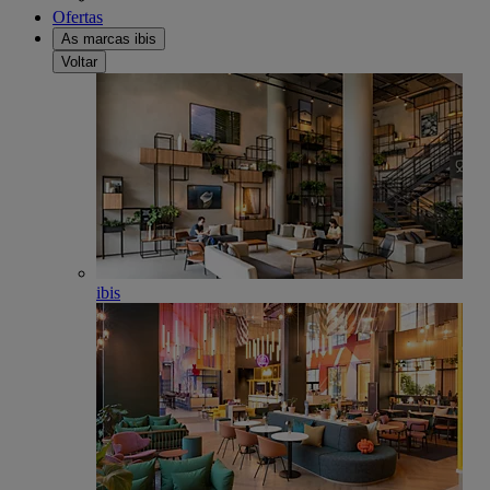
Ofertas
As marcas ibis
Voltar
ibis