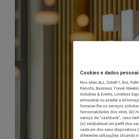
Cookies e dados pessoai
Nos sites ALL, hotelF1, ibis, Pul
Resorts, Business Travel, Meetin
Activities & Events, Limitless Ex
armazenar ou aceder a informaçõe
fornecer-lhe os serviços solicita
funcionalidades dos sites; (iii) 
serviço de "cashback", caso tenha
(vi) estabelecer um perfil dos se
cada um dos seus dispositivos (t
diferentes utilizações clicando n