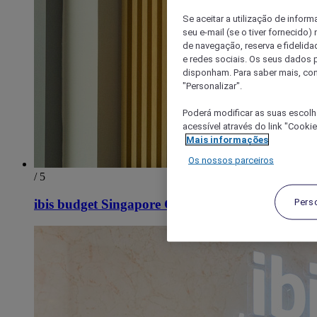
Se aceitar a utilização de inform
seu e-mail (se o tiver fornecid
de navegação, reserva e fidelidad
e redes sociais. Os seus dados
disponham. Para saber mais, con
"Personalizar".
Poderá modificar as suas escolh
acessível através do link "Cooki
Mais informações
Os nossos parceiros
/ 5
Pers
ibis budget Singapore Gold