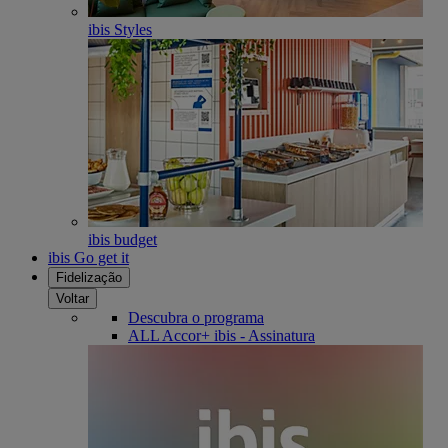
ibis Styles
ibis budget
ibis Go get it
Fidelização
Voltar
Descubra o programa
ALL Accor+ ibis - Assinatura