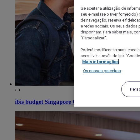
Se aceitar a utilização de inform
seu e-mail (se o tiver fornecid
de navegação, reserva e fidelidad
e redes sociais. Os seus dados
disponham. Para saber mais, con
"Personalizar".
Poderá modificar as suas escolh
acessível através do link "Cooki
Mais informações
Os nossos parceiros
Pers
/ 5
ibis budget Singapore Crystal