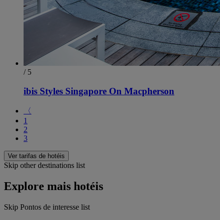
/ 5
ibis Styles Singapore On Macpherson
〈
1
2
3
Ver tarifas de hotéis
Skip other destinations list
Explore mais hotéis
Skip Pontos de interesse list