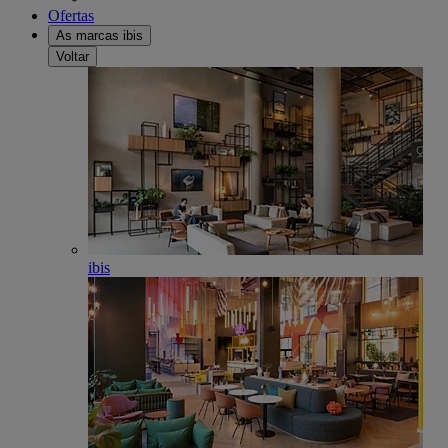
Ofertas
As marcas ibis
Voltar
ibis