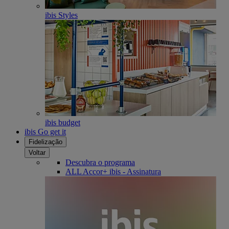
ibis Styles
ibis budget
ibis Go get it
Fidelização
Voltar
Descubra o programa
ALL Accor+ ibis - Assinatura