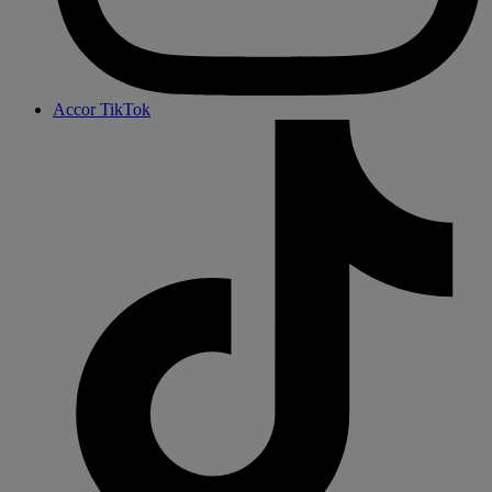
Accor TikTok