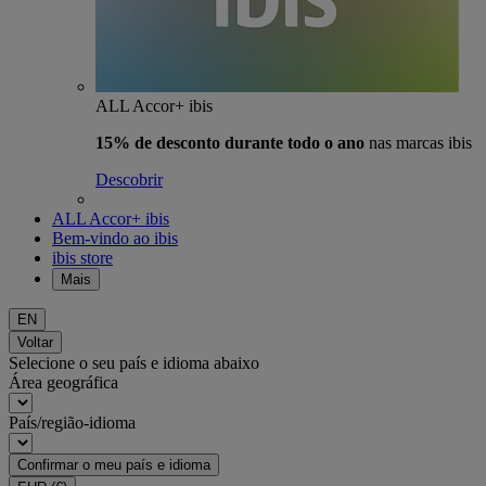
ALL Accor+ ibis
15% de desconto durante todo o ano
nas marcas ibis
Descobrir
ALL Accor+ ibis
Bem-vindo ao ibis
ibis store
Mais
EN
Voltar
Selecione o seu país e idioma abaixo
Área geográfica
País/região-idioma
Confirmar o meu país e idioma