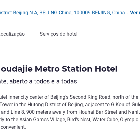
istrict Beijing N A, BEIJING China, 100009 BEIJING, China
-
Ver
Localização
Serviços do hotel
loudajie Metro Station Hotel
te, aberto a todos e a todas
iet inner city center of Beijing's Second Ring Road, north of the
Tower in the Hutong District of Beijing, adjacent to G Kou of Gu
 2 and Line 8, 900 meters awa y from Houhai Bar Street and Nan
y to the Asian Games Village, Bird's Nest, Water Cube, Olympic 
 convenient.