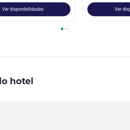
Ver disponibilidades
Ver dis
Quarto 1 : Double Room , Quarto 2 : Deluxe Twin Room
do hotel