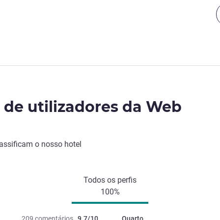
o de utilizadores da Web
lassificam o nosso hotel
Todos os perfis
100%
209 comentários
9.7/10
Quarto