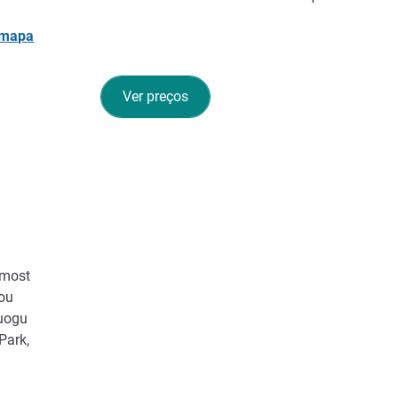
 mapa
Ver preços
 most
lou
luogu
Park,