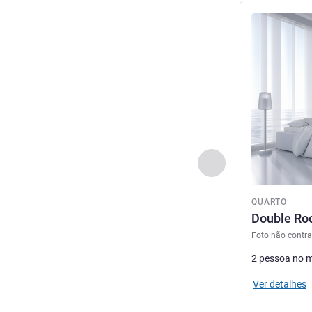
Ver detalhes
Anterior - Quarto
QUARTO
Double R
Foto não contra
2 pessoa no 
Ver detalhes