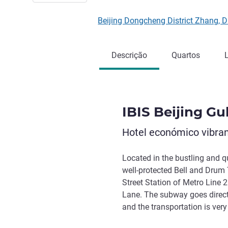
Beijing Dongcheng District Zhang, D
Descrição
Quartos
IBIS Beijing Gu
Hotel económico vibran
Located in the bustling and qu
well-protected Bell and Drum 
Street Station of Metro Line
Lane. The subway goes directl
and the transportation is very