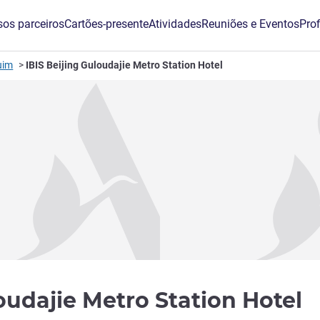
os parceiros
Cartões-presente
Atividades
Reuniões e Eventos
Prof
uim
IBIS Beijing Guloudajie Metro Station Hotel
3
loudajie Metro Station Hotel