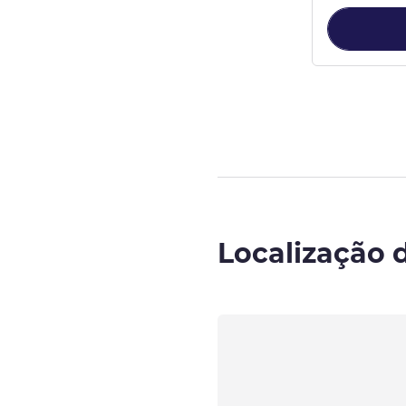
Página
1
de
3
, 
Localização 