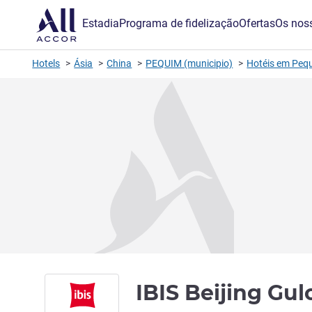
Estadia
Programa de fidelização
Ofertas
Os noss
Hotels
Ásia
China
PEQUIM (municipio)
Hotéis em Peq
IBIS Beijing Gu