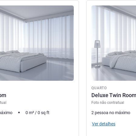
Ver detalhes
QUARTO
oom
Deluxe Twin Roo
tual
Foto não contratual
máximo
0
m²
/
0
sq ft
2 pessoa no máximo
Ver detalhes