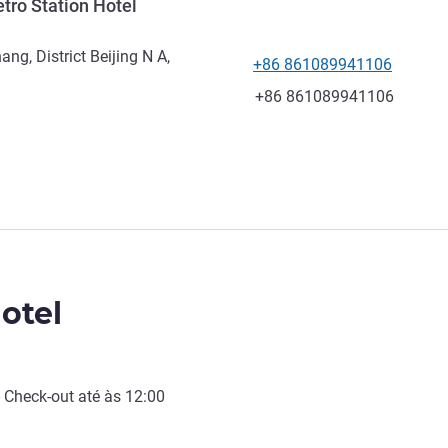
etro Station Hotel
ng, District Beijing N A,
+86 861089941106
Telefone
Fax
+86 861089941106
otel
-
Check-out
até às
12:00