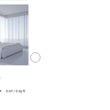
Ver detalhes
Seguinte - Quarto
QUARTO
m
Superior Double Room
Foto não contratual
0
m²
/
0
sq ft
2 pessoa no máximo
0
m²
Ver detalhes