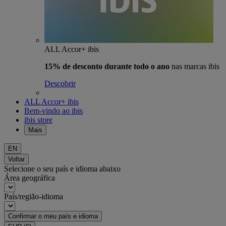
ALL Accor+ ibis
15% de desconto durante todo o ano
nas marcas ibis
Descobrir
ALL Accor+ ibis
Bem-vindo ao ibis
ibis store
Mais
EN
Voltar
Selecione o seu país e idioma abaixo
Área geográfica
País/região-idioma
Confirmar o meu país e idioma