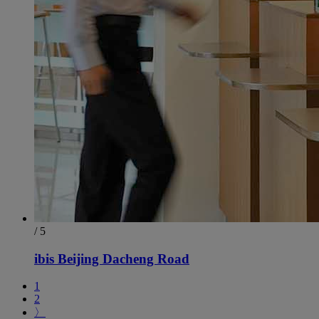
/ 5
ibis Beijing Dacheng Road
1
2
〉