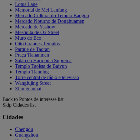
Lotus Lane
Memorial de Mei Lanfang
Mercado Cultural do Templo Baoguo
Mercado Noturno de Donghuamen
Mercado de Yashow
Mesquita de Ox Street
Muro do Eco
Oito Grandes Templos
Parque de Taoran
Praça Tiananmen
Salão da Harmonia Suprema
Templo Taoísta de Baiyun
Templo Tianning
Torre central de rádio e televisão
Wangfujing Street
Zhongnanhai
Back to Pontos de interesse list
Skip Cidades list
Cidades
Chengdu
Guangzhou