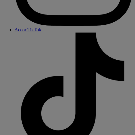
Accor TikTok