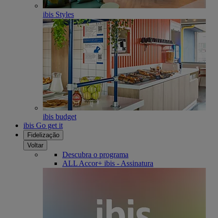
ibis Styles
ibis budget
ibis Go get it
Fidelização
Voltar
Descubra o programa
ALL Accor+ ibis - Assinatura