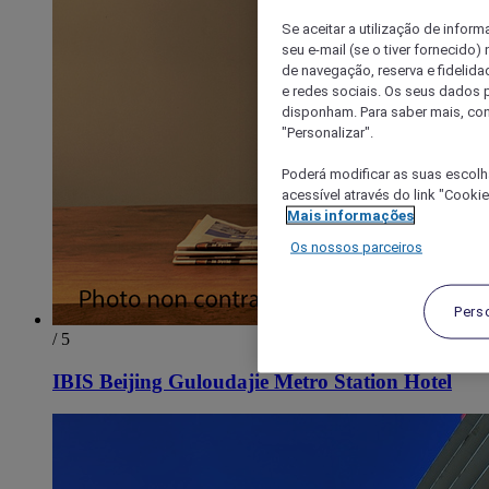
Se aceitar a utilização de inform
seu e-mail (se o tiver fornecid
de navegação, reserva e fidelidad
e redes sociais. Os seus dados
disponham. Para saber mais, con
"Personalizar".
Poderá modificar as suas escolh
acessível através do link "Cooki
Mais informações
Os nossos parceiros
Pers
/ 5
IBIS Beijing Guloudajie Metro Station Hotel