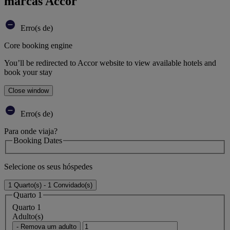
marcas Accor
Erro(s de)
Core booking engine
You’ll be redirected to Accor website to view available hotels and
book your stay
Close window
Erro(s de)
Para onde viaja?
Booking Dates
Selecione os seus hóspedes
1 Quarto(s) - 1 Convidado(s)
Quarto 1
Quarto 1
Adulto(s)
- Remova um adulto