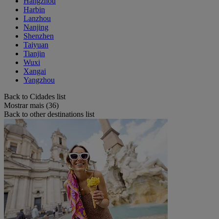
Hangzhou
Harbin
Lanzhou
Nanjing
Shenzhen
Taiyuan
Tianjin
Wuxi
Xangai
Yangzhou
Back to Cidades list
Mostrar mais (36)
Back to other destinations list