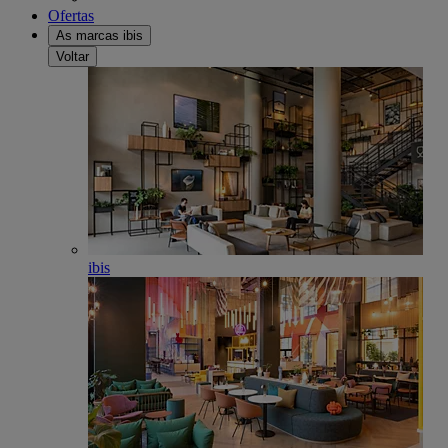
Ofertas
As marcas ibis
Voltar
ibis