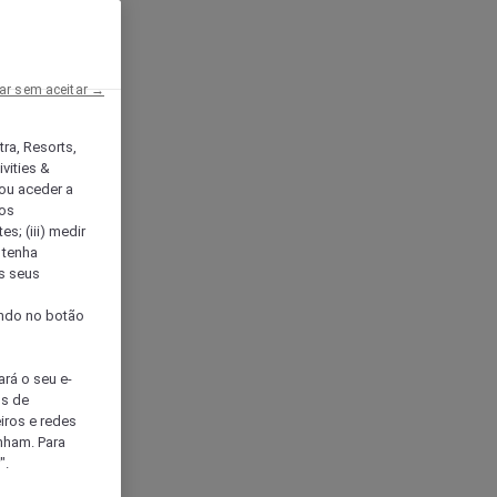
ar sem aceitar →
tra, Resorts,
vities &
ou aceder a
ços
s; (iii) medir
 tenha
os seus
s
cando no botão
ará o seu e-
os de
eiros e redes
nham. Para
".