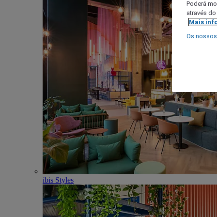
Poderá mod
através do
Mais inf
Os nossos
ibis Styles