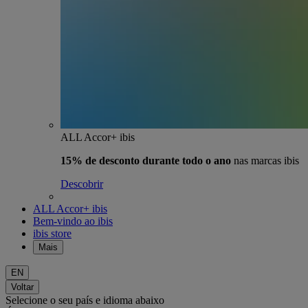
ALL Accor+ ibis
15% de desconto durante todo o ano
nas marcas ibis
Descobrir
ALL Accor+ ibis
Bem-vindo ao ibis
ibis store
Mais
EN
Voltar
Selecione o seu país e idioma abaixo