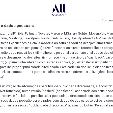
Continu
 e dados pessoais
LL, hotelF1, ibis, Pullman, Novotel, Mercure, MGallery, Sofitel, Movenpick, Man
ravel, Meetings, Travelpros, Restaurants & Bars, Spa, Apartments & Villas, Acti
mitless Experiences e Hera, a
Accor e os seus parceiros
desejam armazenar 
 no seu dispositivo para: (i) fazer funcionar os sites e fornecer-lhe os servi
 (não pode recusá-los); (ii) melhorar e personalizar as funcionalidades dos site
a e o desempenho dos sites; (iv) fornecer-lhe um serviço de "cashback", caso
m; (v) permitir-lhe interagir com as redes sociais; (vi) estabelecer um perfil d
 para lhe propor publicidade direcionada. Para cada um dos seus dispositivo
/celular, computador...), pode escolher entre estas diferentes utilizações cli
ar".
a utilização de informações para fins de publicidade direcionada, a Accor trat
 tiver fornecido) numa versão "hashed" (codificada), associada aos seus dad
 reserva e fidelidade para lhe exibir publicidade direcionada em sites de terc
s seus dados poderão ser cruzados com dados de que estes terceiros dispo
, consulte a secção "publicidade direcionada" através do botão "Personalizar