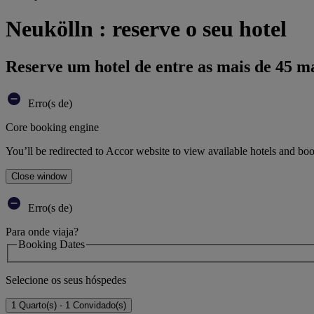
Neukölln : reserve o seu hotel
Reserve um hotel de entre as mais de 45 m
Erro(s de)
Core booking engine
You’ll be redirected to Accor website to view available hotels and bo
Close window
Erro(s de)
Para onde viaja?
Booking Dates
Selecione os seus hóspedes
1 Quarto(s) - 1 Convidado(s)