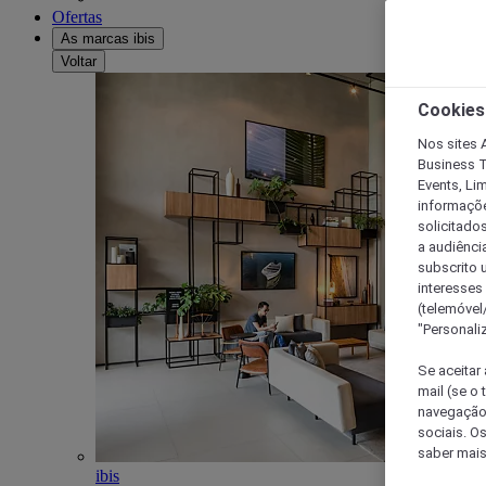
Ofertas
As marcas ibis
Voltar
Cookies
Nos sites A
Business T
Events, Li
informações
solicitados
a audiênci
subscrito u
interesses
(telemóvel
"Personaliz
Se aceitar 
mail (se o
navegação,
sociais. O
saber mais
ibis