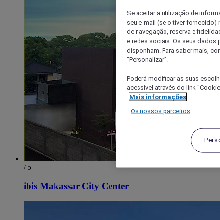
Se aceitar a utilização de inform
seu e-mail (se o tiver fornecid
de navegação, reserva e fidelidad
e redes sociais. Os seus dados
disponham. Para saber mais, con
"Personalizar".
Poderá modificar as suas escolh
acessível através do link "Cooki
Mais informações
Os nossos parceiros
Pers
/ 5
ibis Makassar City Center