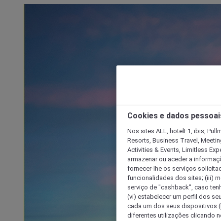
Cookies e dados pessoai
Nos sites ALL, hotelF1, ibis, Pul
Resorts, Business Travel, Meetin
Activities & Events, Limitless Ex
armazenar ou aceder a informaçõe
fornecer-lhe os serviços solicita
funcionalidades dos sites; (iii) 
serviço de "cashback", caso tenha
(vi) estabelecer um perfil dos se
cada um dos seus dispositivos (t
diferentes utilizações clicando n