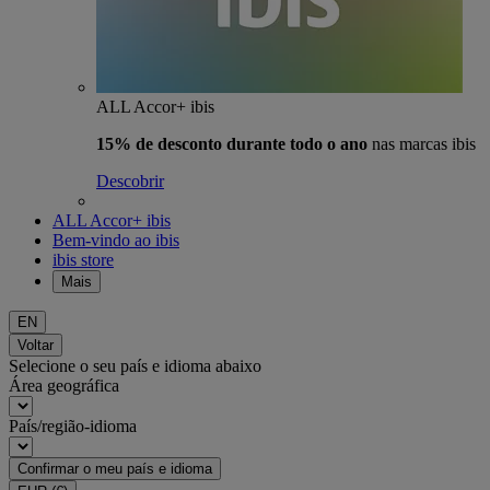
ALL Accor+ ibis
15% de desconto durante todo o ano
nas marcas ibis
Descobrir
ALL Accor+ ibis
Bem-vindo ao ibis
ibis store
Mais
EN
Voltar
Selecione o seu país e idioma abaixo
Área geográfica
País/região-idioma
Confirmar o meu país e idioma