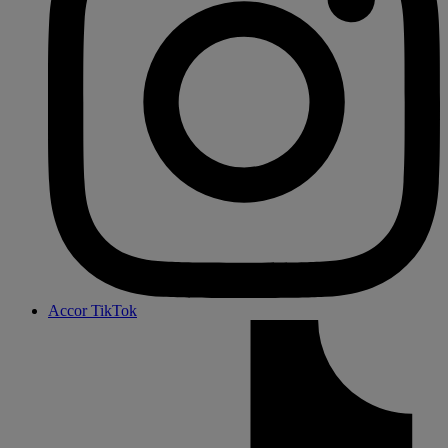
Accor TikTok