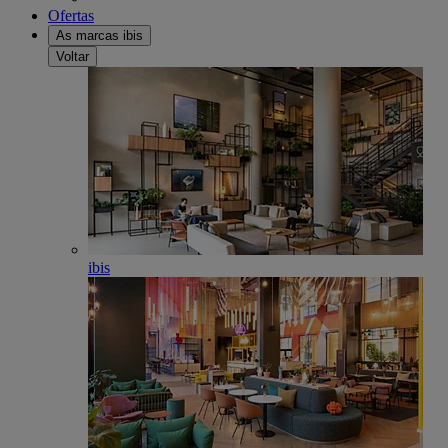
Ofertas
As marcas ibis
Voltar
ibis