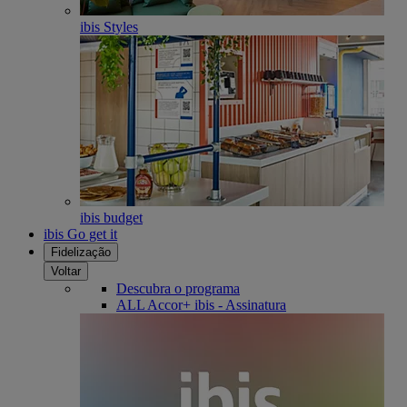
ibis Styles
ibis budget
ibis Go get it
Fidelização
Voltar
Descubra o programa
ALL Accor+ ibis - Assinatura