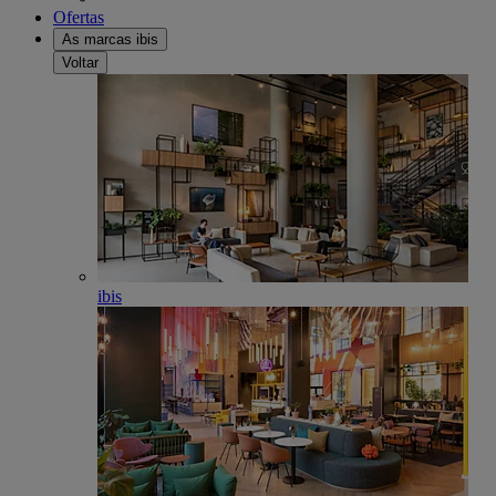
Ofertas
As marcas ibis
Voltar
ibis