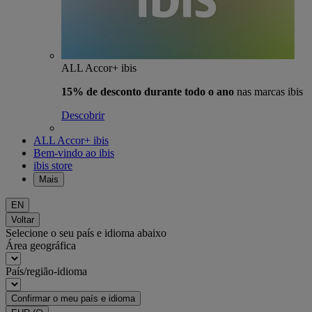
ALL Accor+ ibis
15% de desconto durante todo o ano
nas marcas ibis
Descobrir
ALL Accor+ ibis
Bem-vindo ao ibis
ibis store
Mais
EN
Voltar
Selecione o seu país e idioma abaixo
Área geográfica
País/região-idioma
Confirmar o meu país e idioma