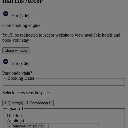
marcas Accor
Erro(s de)
Core booking engine
You’ll be redirected to Accor website to view available hotels and
book your stay
Close window
Erro(s de)
Para onde viaja?
Booking Dates
Selecione os seus hóspedes
1 Quarto(s) - 1 Convidado(s)
Quarto 1
Quarto 1
Adulto(s)
- Remova um adulto