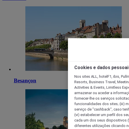
Cookies e dados pessoai
Nos sites ALL, hotelF1, ibis, Pul
Besançon
Resorts, Business Travel, Meetin
Activities & Events, Limitless Ex
armazenar ou aceder a informaçõe
fornecer-lhe os serviços solicita
funcionalidades dos sites; (iii) 
serviço de "cashback", caso tenha
(vi) estabelecer um perfil dos se
cada um dos seus dispositivos (t
diferentes utilizações clicando n