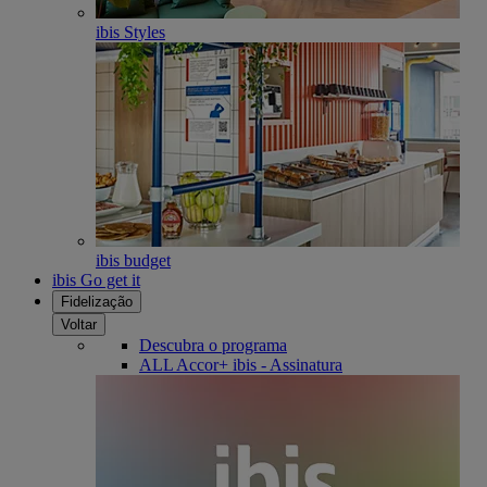
ibis Styles
ibis budget
ibis Go get it
Fidelização
Voltar
Descubra o programa
ALL Accor+ ibis - Assinatura